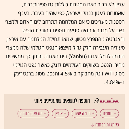
עדיין לא ברור האם המטרות כוללות גם ספינות זרות,
שאמורות לעגון בנמלי ישראל, כפי שהיה בעבר. בענף
הספנות מעריכים כי אם המלחמה תתרחב לים האדום ולמצרי
באב אל מנדב זו תהיה פגיעה נוספת בהובלת הנפט
והאנרגיה מהמפרץ מכיוון, שמאז תחילת המלחמה עם איראן,
סעודיה העבירה חלק גדול מייצוא הנפט הגולמי שלה ממצרי
הורמוז לנמל יאנבו (Yanbu) בים האדום. ובתוך כך ממשיכים
מחירי הנפט בשווקים העולמיים לזנק, כאשר נפט הגולמי
מסוג WTI זינק מהבוקר ב-4.5% והנפט מסוג ברנט זינק
ב-4.84%.
הוספה לנושאים שמעניינים אותי
חות'ים
תובלה ימית
איראן
ישראל במלחמה
כל תגיות הכתבה
המפרץ הפרסי
נפט