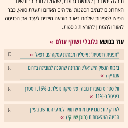
תובלה ימית בין לאומיות גדולות, שהחלו לחזור בחודשים
האחרונים לנתיב הספנות של הים האדום ותעלת סואץ, כבר
הפיצו לספינות שלהם באזור הוראה מיידית לעכב את הכניסה
לאזור ולהמתין להוראות נוספות.
עוד בנושא
גלובלי ושוקי עולם
"תפנית דרמטית": איטליה מבטלת עסקה עם רפאל
בזכות הנשק הישראלי: המדינה שהפכה למובילה בדרום
אמריקה
וול סטריט מאבדת גובה; פלייטיקה נופלת ב-16%, ווסטרן
דיגיטל ב-11%
לא רק קוד: מגדירים מחדש תואר למדעי המחשב בעידן
הבינה המלאכותית (
תוכן שיווקי
)