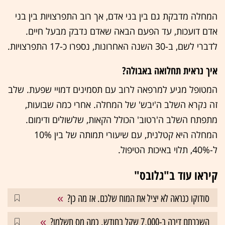
המחלה מדבקת גם בין בני אדם, אך רוב התפרצויות בין בני
אדם דועכות, עד הפעם הבאה שאדם נדבק מבעל חיים.
לדברי לשם, ב-30 השנה האחרונות, נספרו כ-17 התפרצויות.
איך נראית תחלואה באבולה?
המטופל מגיע למרפאה לרוב עם תסמינים דמויי שפעת. שלב
זה נקרא השלב ה'יבש' של המחלה. אחרי כמה שבועות,
מתפתח השלב ה'רטוב' הכולל הקאות, שלשולים ודימום.
המחלה היא קטלנית, עם שיעורי תמותה של בין 10%
ל-40%, תלוי באיכות הטיפול.
קיראו עוד ב"גלובס"
סודוקו כנראה לא יציל את המוח שלכם. אז מה כן?
השכרתם דירה ב-7,000 שקל בחודש. כמה מס תשלמו?