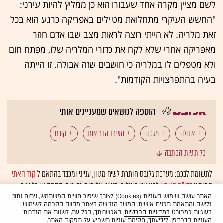
לשם מציין מקרה אחד שעבורו הוא כן ממליץ להיות עירני:
"החשש העיקרי מתחלואת מטיילים באפריקה כרגע הוא בכל
זאת מלריה. לא הייתי רוצה לראות מצב שבו אדם חוזר
מאפריקה אחרי שלא לקח את כדורי המלריה שלו, מפתח חום
ולא מטפלים לו במלריה כי חושבים שזה אבולה. זו הייתה
בעיה בהתפרצויות הקודמות".
הוספה לנושאים שמעניינים אותי
אבולה
מגפה
משרד הבריאות
קונגו
כל תגיות הכתבה
יבשת אפריקה
בריאות ורפואה
ארגון הבריאות העולמי
לתשומת לבכם: מערכת גלובס חותרת לשיח מגוון, ענייני ומכבד בהתאם ל
קוד האתי
המופיע
בדו"ח האמון
לפיו אנו פועלים. ביטויי אלימות, גזענות, הסתה או כל שיח
מערכת הבריאות
מצב חירום
בלתי הולם אחר מסוננים בצורה
אוטומטית
ולא יפורסמו באתר.
האתר עושה שימוש בעוגיות (Cookies) לצורך שיפור חוויית המשתמש, ניתוח נתוני
גלישה והתאמת תכנים אישית. המשך הגלישה באתר מהווה הסכמה לשימוש
בעוגיות כמפורט
במדיניות הפרטיות
. באפשרותך, בכל עת, לשנות את הגדרות
העוגיות בדפדפן. לידיעתך, חסימת עוגיות תשפיע על תפקוד האתר.