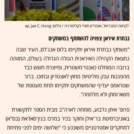
לקראת המונדיאל, אצטדיון סופיי בקליפורניה / צילום: ap, Jae C. Hong
נבחרת איראן צפויה להשתתף במשחקים
"משחקי נבחרת איראן יתקיימו בלוס אנג'לס, העיר שבה
נמצאת הקהילה האיראנית הגולה הגדולה בעולם, המזוהה
ברובה המוחלט כאנטי־משטרית, ומייצרת חשש כבד
מהפגנות ענק פוליטיות מחוץ לאצטדיון ובתוכו. ברור
שטראמפ יעדיף שהמשחקים יתקיימו תחת מעטפת של
משא־ומתן ולא מלחמה".
פרופ' איתן גלבוע, מומחה לארה"ב מבית הספר לתקשורת
באוניברסיטת בר־אילן וחוקר בכיר במרכז בגין־סאדאת (בס"א)
למחקרים אסטרטגיים משוכנע כי "שלושה ימים לפני פתיחת