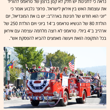
נראה כי לחגיגות יש חלק לא קטן ברצון של טראמפ להוריד
את עוצמות האש בין איראן לישראל. פרופ' גלבוע אומר כי
"יוני הוא חודש של חגיגות בארה"ב: יש בו את המונדיאל, יום
הולדת 80 של הנשיא טראמפ ב־14 ביוני ויום הולדת 250 של
ארה״ב ב־4 ביולי. טראמפ לא רוצה מלחמה עצימה עם איראן
בכל התקופה הזאת ויעשה מאמצים להביא להפסקת אש".