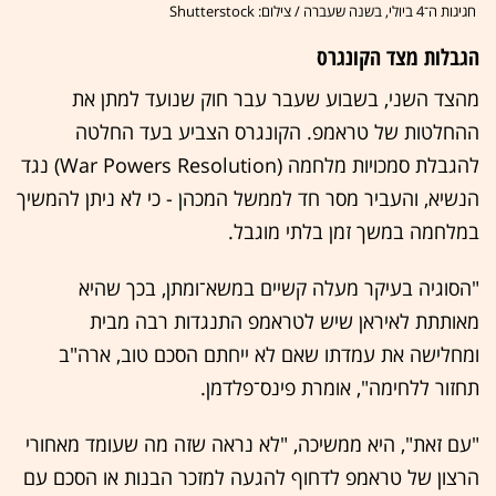
חגיגות ה־4 ביולי, בשנה שעברה / צילום: Shutterstock
הגבלות מצד הקונגרס
מהצד השני, בשבוע שעבר עבר חוק שנועד למתן את
ההחלטות של טראמפ. הקונגרס הצביע בעד החלטה
להגבלת סמכויות מלחמה (War Powers Resolution) נגד
הנשיא, והעביר מסר חד לממשל המכהן - כי לא ניתן להמשיך
במלחמה במשך זמן בלתי מוגבל.
"הסוגיה בעיקר מעלה קשיים במשא־ומתן, בכך שהיא
מאותתת לאיראן שיש לטראמפ התנגדות רבה מבית
ומחלישה את עמדתו שאם לא ייחתם הסכם טוב, ארה"ב
תחזור ללחימה", אומרת פינס־פלדמן.
"עם זאת", היא ממשיכה, "לא נראה שזה מה שעומד מאחורי
הרצון של טראמפ לדחוף להגעה למזכר הבנות או הסכם עם