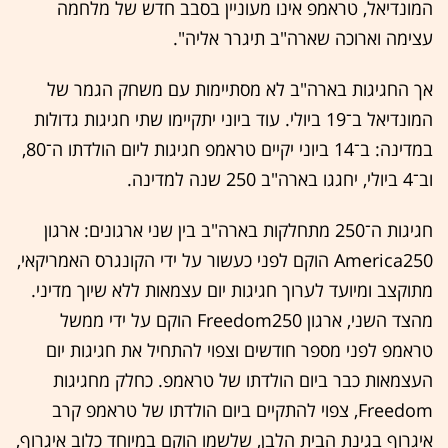
המונדיאל, טראמפ אינו מעוניין בסבב חדש של מלחמה
עצימה וארוכה שארה"ב תיגרר אליה".
אך החגיגות בארה"ב לא מסתיימות עם משחק הגמר של
המונדיאל ב־19 ביולי. עוד ביוני יתקיימו שתי חגיגות גדולות
במדינה: ב־14 ביוני יקיים טראמפ חגיגות ליום הולדתו ה־80,
וב־4 ביולי, יחגגו בארה"ב 250 שנה למדינה.
חגיגות ה־250 מתחלקות בארה"ב בין שני ארגונים: ארגון
America250 הוקם לפני כעשור על ידי הקונגרס האמריקאי,
מתוקצב ומיועד לערוך חגיגות יום עצמאות ללא שיוך מדיני.
מהצד השני, ארגון Freedom250 הוקם על ידי ממשל
טראמפ לפני מספר חודשים וצפוי להתחיל את חגיגות יום
העצמאות כבר ביום הולדתו של טראמפ. כחלק מחגיגות
Freedom, צפוי להתקיים ביום הולדתו של טראמפ קרב
איגרוף בגינת הבית הלבן, שלשמו הוקם במיוחד כלוב איגרוף,