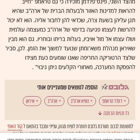
מהצד השני, פינס־פלדמן מזכירה כי גם טראמפ "חייב
להראות למדינות האזור ולבעלות הברית של ארה"ב שהיא
תגן עליהן בשעת צרה, שכדאי להן לחבור אליה. הוא לא יכול
להרשות לעצמו פגיעה בדימוי של ארה"ב כמעצמה עולמית
ושלו עצמו אל מול אויביו, בעלות בריתו ובוחריו. גם הוא מבין
שאיראן מנהלת משא־ומתן שנועד למשוך את הזמן. לכן, סביר
שלצד הרטוריקה החריפה שאנו שומעים כעת מצידו
להפסקת המערכה, מאחורי הקלעים ניתן גיבוי" .
הוספה לנושאים שמעניינים אותי
דונלד טראמפ
נשיא ארה"ב
ארה"ב
איראן
כל תגיות הכתבה
מונדיאל
הפסקת אש
לתשומת לבכם: מערכת גלובס חותרת לשיח מגוון, ענייני ומכבד בהתאם ל
קוד האתי
המופיע
בדו"ח האמון
לפיו אנו פועלים. ביטויי אלימות, גזענות, הסתה או כל שיח