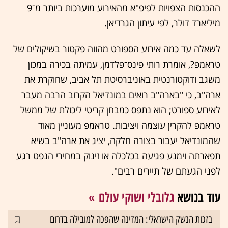
ההכנסות הצפויות לפיפ"א מהאירוע מוערכות ביותר מ־9
מיליארד דולר, לפי עיתון הגרדיאן.
לשאלה עד כמה אירוע הספורט מהווה פקטור בשיקולים של
טראמפ?, אומרת רותי פינס־פלדמן, עמיתה בכירה במכון
משגב ודוקטורנטית באוניברסיטת תל אביב, שחוקרת את
ארה"ב, כי "בארה"ב רואים במונדיאל הקרוב הרבה מעבר
לאירוע ספורט; הוא נתפס כמבחן קריטי ליכולת של ממשל
טראמפ להקרין עוצמה ויציבות. טראמפ מעוניין מאוד
שהמונדיאל יעבור בצורה חלקה, יציג את ארה"ב בשיא
תפארתה וימנע פגיעה בכלכלה או זינוק במחירי הנפט רגע
לפני הגעתם של תיירים רבים".
עוד בנושא
גלובלי ושוקי עולם
בזכות הנשק הישראלי: המדינה שהפכה למובילה בדרום