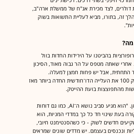
 דולרים, לצד מכירת אג"ח של ממשלת ארה"ב,
לך זה, בתורו, מביא לעליית התשואות בשוק
ת".
מה?
פורציות בהביטנו על הירידות החדות בוול
. אחרי שאתה מטפס על הר גבוה מאוד, הסיכון
ד התחתית, אבל יש פחות חמצן למעלה.
בחודשים אפריל־מאי רשם מדד נאסד"ק 100 את העלייה הדו־חודשית החדה ביותר מאז
"השינוי הזה אינו סתמי", מדגיש קצביאן. "הוא מגיע סביב נושא ה־AI, כמו גם דוחות
ה בעת שינוי חד כל כך במדדי המניות, הוא
יעים חדשים לשוק - כי כשהסנטימנט חיובי,
ות ונכנסים בעצמם. יש מדדים שונים שמראים