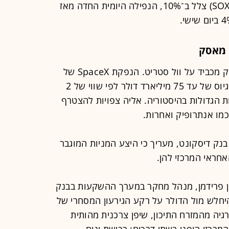
בתחום. בין היתר מדד מניות השבבים (SOX) צלל ב־10%, הנפילה היומית החדה מאז
 מאסק
לצד נתוני המאקרו, גם גל הנפקות ענק מכביד על וול סטריט. הנפקת SpaceX של
אילון מאסק נמצאת לקראת סיום, עם גיוס של עד 75 מיליארד דולר לפי שווי של 2
ות הגדולות בהיסטוריה. אליה צפויות להצטרף
כמו אנתרופיק ואחרות.
ק דיסקונט, מעריך כי היצע המניות המוגבר
אחראי המרכזי להן.
רון פרידמן, מנהל מחקר במערך ההשקעות בבנק
להיחלש מול הדולר על רקע הגירעון המסחרי של
רגיה מהמזרח התיכון, שיפן צרכנית מהותית
רכזי היפני בשתי דרכים: רכישת ינים