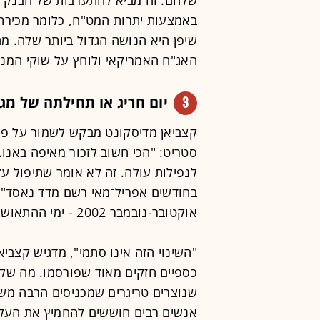
באמצעות יתרות המט"ח, כלומר מכירת
שיפן היא הנושה הגדול ביותר שלה. מה
האג"ח האמריקאי ולוחץ על שוקי המניו
3
יום חריג או תחילתה של מג
קצביאן מדיסקונט מבקש לשמור על פרו
סטריט: "הכי חשוב לזכור מאיפה באנו
לנפילות עולה. זה לא אומר שתיפול ע
אוקטובר-נובמבר 2002 - ימי ההתאוששות מהתפוצצות בועת ההייטק.
כספיים חזקים מאוד שפורסמו. מה שקור
שנוצרים טריגרים שמכניסים הרבה משק
אנשים רבים חוששים להחמיץ את העלי