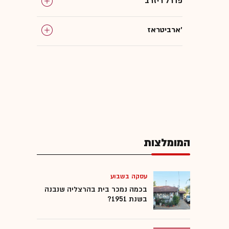
פדרל ריזרב
ארביטראז'
תחזית שווקים
קווין וורש
הנפקה ראשונית לציבור
המומלצות
דולר שקל
ריבית בנק ישראל
עסקה בשבוע
בכמה נמכר בית בהרצליה שנבנה
בשנת 1951?
ריבית ארה"ב