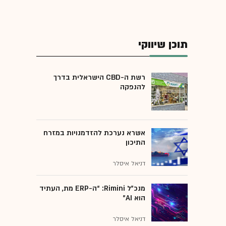
תוכן שיווקי
רשת ה-CBD הישראלית בדרך
להנפקה
אשרא נערכת להזדמנויות במזרח
התיכון
דניאל איסלר
מנכ״ל Rimini: “ה-ERP מת, העתיד
הוא AI"
דניאל איסלר