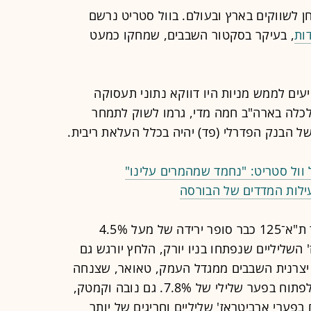
ן לשווקים בארץ ובעולם. בוול סטריט נרשם
ות
, בעיקר בסקטור השבבים, שמחקו כמעט
ים לממש מניות היו דווקא נתוני תעסוקה
לכלה בארה"ב חמה מדי, גרמו לשוק לתמחר
 הבנק הפדרלי (פד) יהיה בכלל העלאת ריבית.
וול סטריט: "נחמד שמהמרים עלינו"
בתל אביב המצב לא פחות מתוח, ומדד ת"א־125 כבר סופר ירידה של מעל 4.5%
השליליים שנפתחו בניו יורק, הלחץ יורגש גם
יצרנית השבבים ממגדל העמק, טאואר, שצנחה
בוול סטריט ב־10% ביום שישי, צפויה לפתוח בפער שלילי של 7.8%. גם נובה וקמטק,
בפערי ארביטראז' שליליים וחריגים של יותר