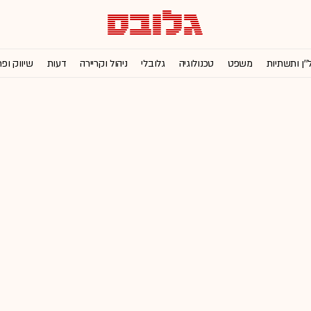
''ן ותשתיות
משפט
טכנולוגיה
גלובלי
ניהול וקריירה
דעות
שיווק ופ