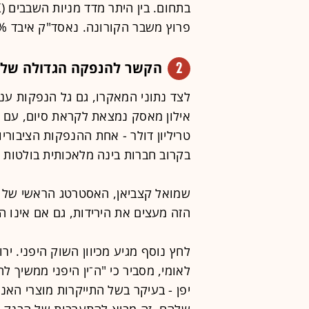
פרוץ משבר הקורונה. נאסד"ק איבד 4% ביום שישי.
2
הקשר להנפקה הגדולה של
טריליון דולר - אחת ההנפקות הציבורי
בקרוב חברות בינה מלאכותית בולטות 
שמואל קצביאן, האסטרטג הראשי של בנ
הזה מעצים את הירידות, גם אם אינו ה
לחץ נוסף מגיע מכיוון השוק היפני. י
לאומי, מסביר כי "ה־ין היפני ממשיך 
יפן - בעיקר בשל התייקרות מוצרי האנ
שלהם. זה מביא להתערבות של הבנק המ