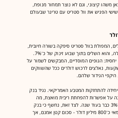
אן משהו קיצוני, וגם לא נוצר תמחור מנופח,
שישי הפגיש את וול סטריט עם טריגר שבעולם
ולר
ם, המפולת בוול סטריט סיפקה בשורה חיובית,
בכך שדחפה את שער הדולר כלפי מעלה, והוא השלים בתוך שבוע זינוק של כ־7%.
יחסית: הגופים המוסדיים, המבקשים לשמור על
קעות, נאלצים לרכוש דולרים ככל שהשווקים
היקפי הגידור שלהם.
יחידה להתחזקות המטבע האמריקאי. נגיד בנק
ונה על אפשרות להפחתת ריבית מואצת, מה
שהוביל את השוק לתמחר ריבית של כ־3% כבר בעוד שנה. לצד זאת, נחשף כי בנק
ישראל התערב ישירות במסחר ורכש במאי כ־800 מיליון דולר - סכום קטן אמנם, אך