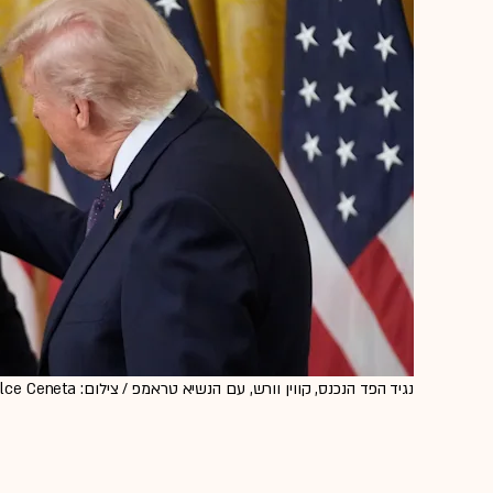
נגיד הפד הנכנס, קווין וורש, עם הנשיא טראמפ / צילום: ap, Manuel Balce Ceneta