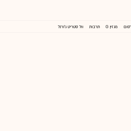
רסום
מגזין G
תרבות
וול סטריט ג'ורנל