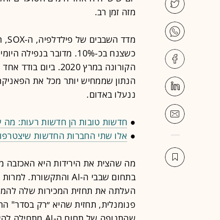
מזה זמן רב.
מדד 
כשצנח בכ-10%. מדובר בנפ
הקורונה במרץ 2020. ב
ננעלו באדום.
●
חדשות טובות הן חדשות רעות: מה ע
●
אלו שתי החברות החדשות שיצטרפו ל-S&P 500 כבר הח
מה שהצית את הירידות היא האכזבה מ
בתחום שבבי ה-AI והתקשו
העלתה את תחזית המכירות שלה להמש
פנומנלית, תחזית שהיא ״רק בסדר" ה
שהתנופה של תחום ה-AI מתחילה להאט.