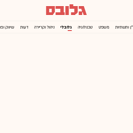
'ן ותשתיות
משפט
טכנולוגיה
גלובלי
ניהול וקריירה
דעות
שיווק ופ