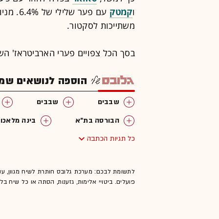
ו
קמטק
עם פער שלילי של 6.4%. מניות שנפגעו פחות הן
משתייכות לסקטור.
בסך הכל צפויים פערי הארביטראז' השליליים לגרוע %
הוספה לנושאים שמענ
שבבים
שבבים
הבורסה בת"א
בינה מלאכו
כל תגיות הכתבה
לתשומת לבכם: מערכת גלובס חותרת לשיח מגוון, ענ
פועלים. ביטויי אלימות, גזענות, הסתה או כל שיח ב