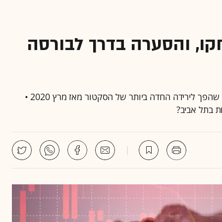
קו, והסערה בדרך לבורסה
מניות השבבים מחקו ביום שישי מעל טריליון דולר, במה שהפך לירידה החדה ביותר של הסקטור מאז מרץ 2020 •
ות בתל אביב?