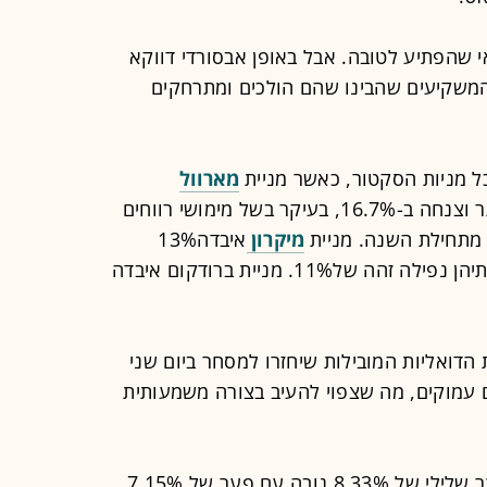
 שהפתיע לטובה. אבל באופן אבסורדי דווקא
משקיעים שהבינו שהם הולכים ומתרחקים
כל מניות הסקטור, כאשר מניית
מארוול
ספגה את המכה הקשה ביותר וצנחה ב-16.7%, בעיקר בשל מימושי רווחים
מתחילת השנה. מניית
מיקרון
איבדה13%
רשמו שתיהן נפילה זהה של11%. מניית ברודקום איבדה
הדואליות המובילות שיחזרו למסחר ביום שני
ם עמוקים, מה שצפוי להעיב בצורה משמעותית
צפויה לחזור עם פער שלילי של 8.33% נובה עם פער של 7.15%