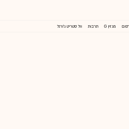
רסום
מגזין G
תרבות
וול סטריט ג'ורנל