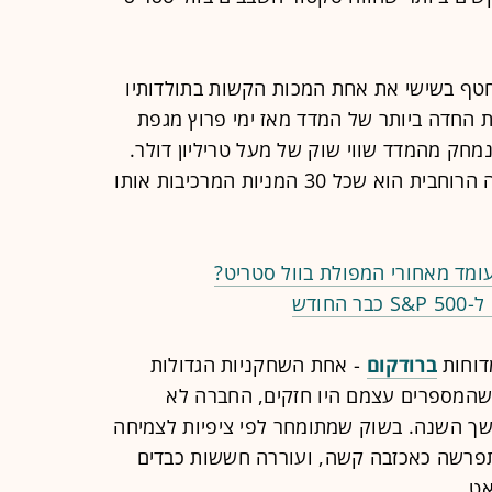
השבבים של פילדלפיה, ה-SOX, חטף בשישי את אחת המכות הקשות בתולדותיו
ילה היומית החדה ביותר של המדד מאז ימי פרוץ מגפת
יום בודד אחד נמחק מהמדד שווי שוק של מעל טריליון דולר.
הנתון שממחיש יותר מכל את הפאניקה הרוחבית הוא שכל 30 המניות המרכיבות אותו
ומד מאחורי המפולת בוול סטריט?
ודש
דוחות
ברודקום
- אחת השחקניות הגדולות
רת. למרות שהמספרים עצמם היו חזקים, החברה לא
ך השנה. בשוק שמתומחר לפי ציפיות לצמיחה
תפרשה כאכזבה קשה, ועוררה חששות כבדים