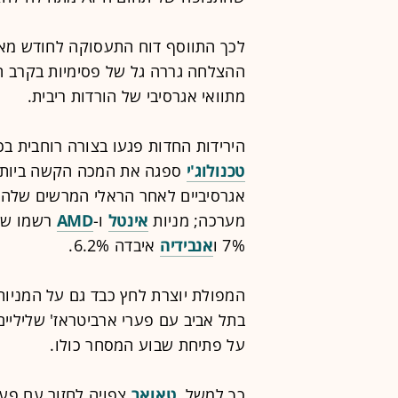
לכך התווסף דוח התעסוקה לחודש מאי
ההצלחה גררה גל של פסימיות בקרב ה
מתוואי אגרסיבי של הורדות ריבית.
הירידות החדות פגעו בצורה רוחבית ב
טכנולוג'י
אגרסיביים לאחר הראלי המרשים שלה 
מערכה; מניות
אינטל
ו-
AMD
7% ו
אנבידיה
איבדה 6.2%.
המפולת יוצרת לחץ כבד גם על המניות 
בתל אביב עם פערי ארביטראז' שליליי
על פתיחת שבוע המסחר כולו.
כך למשל,
טאואר