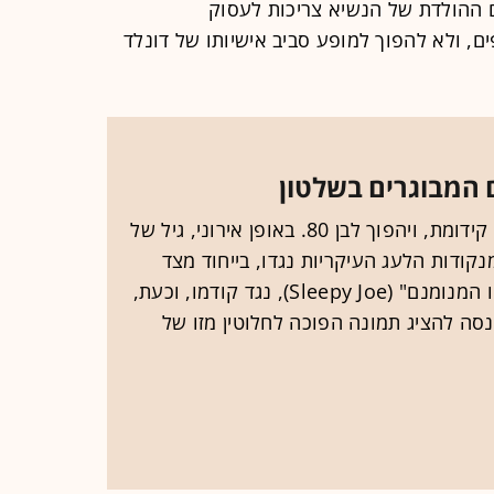
ית ויום ההולדת של הנשיא צריכות לעסוק
ם, ולא להפוך למופע סביב אישיותו של דונלד
 המבוגרים בשלטון
בחגיגות יום ההולדת, טראמפ יחליף קידומת, ויהפוך לבן 80. באופן אירוני, גיל של
מנקודות הלעג העיקריות נגדו, בייחוד מצד
טראמפ. טראמפ טבע את הכינוי "ג'ו המנומנם" (Sleepy Joe), נגד קודמו, וכעת,
 מגיע לגיל 80, הוא מנסה להציג תמונה הפוכה לחלוטין מזו של