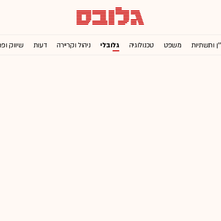
'ן ותשתיות
משפט
טכנולוגיה
גלובלי
ניהול וקריירה
דעות
שיווק ופ