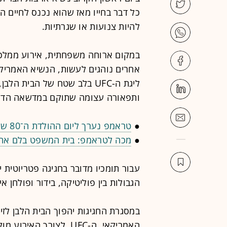
כל דבר בחייו מאז שהוא נכנס לחיים הצ
להיות צנועות או שגרתיות.
במקום ארוחה משפחתית, אירוע ממלכתי
אחרים נוהגים לעשות, הנשיא האמריקא
ליגת ה-UFC בלב שטח של הבית ה
ותפאורה עצומה שתוקם במדשאה הדרו
●
טראמפ נערך ליום ההולדת ה־80 שלו, ושום מלחמה לא תעצור אותו
●
מכה לטראמפ: בית המשפט בלם את ה
עבור תומכיו מדובר בחגיגה פטריוטית י
הגבולות בין פוליטיקה, בידור ופולחן אי
במסגרת החגיגות יהפוך הבית הלבן לזי
האמריקאי, ה-UFC. לצורך