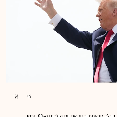
ביום ראשון הקרוב נשיא ארצות הברית דונלד טראמפ יחגוג את יום הולדתו ה-80. וכמו