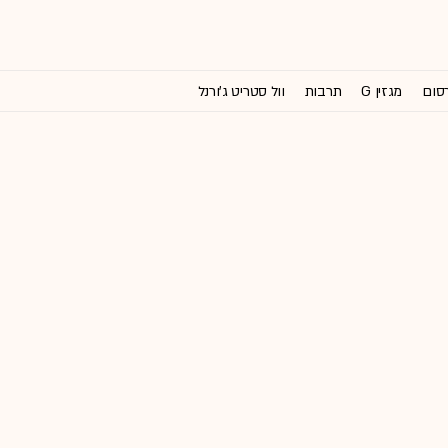
רסום
מגזין G
תרבות
וול סטריט ג'ורנל