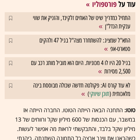
עוד על
פורטפוליו
התחיל כמדריך שיט של האחים זלקינד, והזניק את שווי
ענקית הנדל"ן
התא"ל שמציג: להשתחרר מצה"ל בגיל 47 ולהקים
סטארט-אפ
בגיל 20 היו לו 4 מכוניות. היום הוא מוביל מותג רכב עם
2,500 מסירות
לא עוד קורס AI: פקולטה חדשה שכולה מבוססת בינה
מלאכותית (
תוכן שיווקי
)
טוטו:
התחנה הבאה הייתה הטוטו. החברה הייתה אז
במשבר, עם הכנסות של 600 מיליון שקל ורווחים של 13
מיליון שקל בלבד, והתבקשתי לראות מה אפשר לעשות.
כשהבאנו את ווינר ארצה כל התמונה השתנתה. כיהנתי