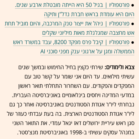
●
פורטפוליו | בגיל 50 היא הייתה מובטלת ארבע שנים.
היום היא עומדת בראש חברת נדל"ן ותיקה
●
פורטפוליו | ניהל את ייצור טנק המרכבה, והיום מוביל תחת
אש מחצבה שמגלגלת מאות מיליוני שקלים
●
פורטפוליו | קיבל פרס מפקד 8200, עבד במשרד ראש
הממשלה ומגן על ארגוני ענק מפני סוכני AI
צבא ולימודים:
שירתי כקצין בחיל החימוש ובמשך שנים
עשיתי מילואים. עד היום אני שומר על קשר טוב עם
המפקדים והפקודים. עם השחרור התחלתי תואר ראשון
במדעי המדינה ויחסים בינלאומיים באוניברסיטה העברית.
נבחרתי ליו"ר אגודת הסטודנטים באוניברסיטה ואחר כך גם
ליו"ר אגודת הסטודנטים הארצית. בה בעת עבדתי כעוזר של
סגן ראש עיריית ירושלים דאז יגאל עמדי. את התואר השני
במנהל עסקים עשיתי ב-1998 באוניברסיטת מנצ'סטר.