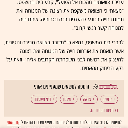
עריכת צוואותיה מהכוח אל הפועל", קבע בית המשפט.
"מצאתי כי הצוואה משקפת את רצונה של המנוחה ואת
תמונת חייה בנוגע להעדפת בנה ונכדותיה, איתם היה
למנוחה קשר רגשי קרוב".
לדברי בית המשפט, נמצא כי "מדובר בצוואה סבירה והגיונית,
אשר תואמת את אורחות חייה של המנוחה ואת רצונה
להעניק את רכושה לבני משפחתה הקרובים אליה", וזאת על
רקע הריחוק מהאחים.
הוספה לנושאים שמעניינים אותי
ירושה
צוואה
עיזבון
דיני משפחה
כל תגיות הכתבה
המומלצות
לתשומת לבכם: מערכת גלובס חותרת לשיח מגוון, ענייני ומכבד בהתאם ל
קוד האתי