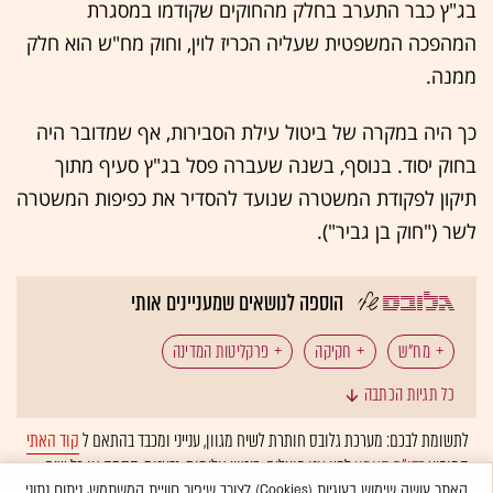
בג"ץ כבר התערב בחלק מהחוקים שקודמו במסגרת
המהפכה המשפטית שעליה הכריז לוין, וחוק מח"ש הוא חלק
ממנה.
כך היה במקרה של ביטול עילת הסבירות, אף שמדובר היה
בחוק יסוד. בנוסף, בשנה שעברה פסל בג"ץ סעיף מתוך
תיקון לפקודת המשטרה שנועד להסדיר את כפיפות המשטרה
לשר ("חוק בן גביר").
הוספה לנושאים שמעניינים אותי
מח"ש
חקיקה
פרקליטות המדינה
כל תגיות הכתבה
משרד המשפטים
יריב לוין
גלובס עושה סדר
לתשומת לבכם: מערכת גלובס חותרת לשיח מגוון, ענייני ומכבד בהתאם ל
קוד האתי
המופיע
בדו"ח האמון
לפיו אנו פועלים. ביטויי אלימות, גזענות, הסתה או כל שיח
האתר עושה שימוש בעוגיות (Cookies) לצורך שיפור חוויית המשתמש, ניתוח נתוני