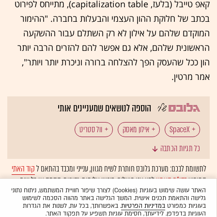
קאפ טייבל (בלעז, capitalization table), מתייחס לפירוט
בכתב של חלוקת ההון העצמי והבעלות בחברה. "ההימור
המוקדם שלהם על אילון לא רק השתלם עבור ההשקעה
הראשונית שלהם, אלא גם אפשר להם להזרים הרבה יותר
הון ככל שהעסק הפך להצלחה ברורה וניכרת יותר ויותר",
אמר מרטין.
הוספה לנושאים שמעניינים אותי
SpaceX
אילון מאסק
וול סטריט
כל תגיות הכתבה
הנפקה ראשונית לציבור
לתשומת לבכם: מערכת גלובס חותרת לשיח מגוון, ענייני ומכבד בהתאם ל
קוד האתי
המופיע
בדו"ח האמון
לפיו אנו פועלים. ביטויי אלימות, גזענות, הסתה או כל שיח
בלתי הולם אחר מסוננים בצורה
אוטומטית
ולא יפורסמו באתר.
האתר עושה שימוש בעוגיות (Cookies) לצורך שיפור חוויית המשתמש, ניתוח נתוני
גלישה והתאמת תכנים אישית. המשך הגלישה באתר מהווה הסכמה לשימוש
בעוגיות כמפורט
במדיניות הפרטיות
. באפשרותך, בכל עת, לשנות את הגדרות
העוגיות בדפדפן. לידיעתך, חסימת עוגיות תשפיע על תפקוד האתר.