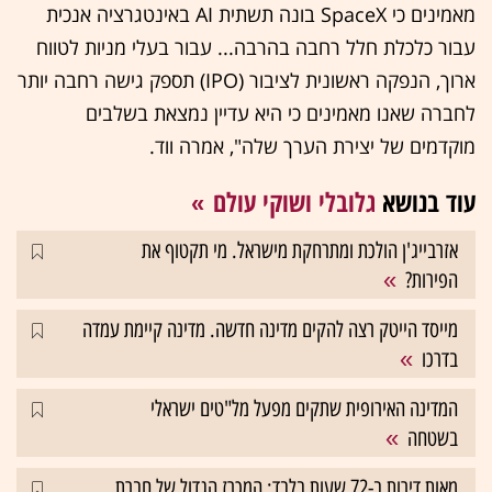
מאמינים כי SpaceX בונה תשתית AI באינטגרציה אנכית
עבור כלכלת חלל רחבה בהרבה... עבור בעלי מניות לטווח
ארוך, הנפקה ראשונית לציבור (IPO) תספק גישה רחבה יותר
לחברה שאנו מאמינים כי היא עדיין נמצאת בשלבים
מוקדמים של יצירת הערך שלה", אמרה ווד.
עוד בנושא
גלובלי ושוקי עולם
אזרבייג'ן הולכת ומתרחקת מישראל. מי תקטוף את
הפירות?
מייסד הייטק רצה להקים מדינה חדשה. מדינה קיימת עמדה
בדרכו
המדינה האירופית שתקים מפעל מל"טים ישראלי
בשטחה
מאות דירות ב-72 שעות בלבד: המכרז הגדול של חברת