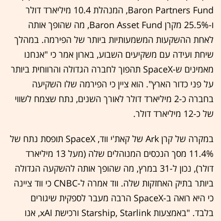
Baron Partners Fund, המנהלת 10.4 מיליארד דולר
ו-25.5% מקרן Baron Asset Fund, מה שהופך אותה
לאחת ההשקעות המשמעותיות ביותר של הפירמה. במהלך
שיחת ועידה עם משקיעים השבוע, בארון אמר כי "אנחנו
מאמינים ש-SpaceX תהפוך לחברה הגדולה והרווחית ביותר
על פני כדור הארץ". הוא ציין כי הפירמה שלו השקיעה
בחברה כ-2 מיליארד דולר לאורך השנים, נתח שצמח לשווי
של כ-12 מיליארד דולר.
במקרה של קרן Ark של קאת'י ווד, SpaceX תופסת נתח של
11.4% מסך הנכסים המנוהלים שלה (מעל 13 מיליארד
דולר), נכון ל-31 במרץ, מה שהופך אותה להשקעה הגדולה
ביותר בתיק האחזקות שלה. ווד אמרה ל-CNBC כי ווד ציינה
כי היא רואה ב-SpaceX הרבה מעבר לספקית שיגורים
בלבד. "באמצעות Starship, Starlink ורכישת xAI, אנו