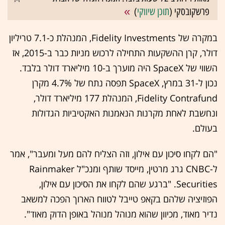
פרשקובסקי (
תוכן שיווקי
)
במקרה של Fidelity Investments, המנהלת כ-7.1 טריליון
דולר, קרן ההשקעות התחילה לרכוש מניות כבר ב-2015, אז
השווי של SpaceX היה מוערך ב-10 מיליארד דולר בלבד.
נכון ל-31 במרץ, SpaceX תפסה נתח של 4.7% מקרן
Fidelity Contrafund, המנהלת 177 מיליארד דולר,
ונחשבת לאחת מקרנות הנאמנות האקטיביות הגדולות
בעולם.
"הם לקחו סיכון עם אילון, וזה הצליח להם מעל ומעבר", אמר
ל-CNBC גרג מרטין, מייסד שותף ומנכ"ל Rainmaker
Securities. "ברגע שהם לקחו את הסיכון עם אילון,
הפוזיציה שלהם בקאפ טייבל לטווח הארוך הפכה למשאב
נדיר מאוד, מכיוון שהוא מנוהל מנוהל באופן הדוק מאוד".