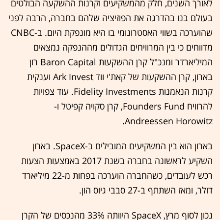
לאורך השנים, חלק מהמשקיעים וקרנות ההשקעה הבולטים
בעולם בנו בהדרגה את הפוזיציה שלהם בחברה, הרבה לפני
שהוערכה בשווי האסטרונומי בו היא מונפקת היום. ב-CNBC
מדווחים כי בין המרוויחים הגדולים מההנפקה נמצאים
המיליארדר ומנכ"ל קרן ההשקעות Baron Capital רון
בארון, קרן ההשקעות של קאת'י ווד Ark Invest וענקית
קרנות הנאמנות Fidelity Investments. עוד צפויות
להרוויח Founders Fund, קרן סקויה קפיטל ו-
Andreessen Horowitz.
בארון הוא בין המשקיעים המובילים ב-SpaceX. בארון
השקיע לראשונה בחברה בשנת 2017 באמצעות הצעות
רכש לעובדים, כשהחברה הוערכה בפחות מ-22 מיליארד
דולר, ומאז השתתף ב-27 סבבי גיוס הון.
נכון לסוף מרץ, SpaceX היוותה 33% מהנכסים של הקרן