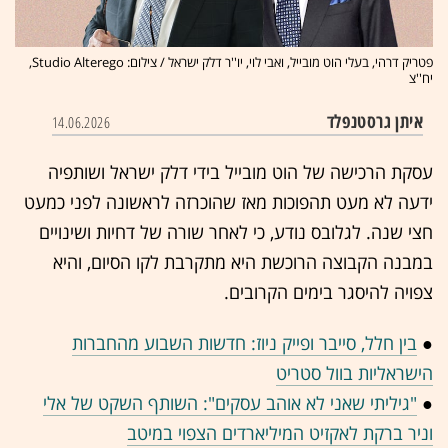
פטריק דרהי, בעלי הוט מובייל, ואבי לוי, יו''ר דלק ישראל / צילום: Studio Alterego,
יח''צ
איתן גרסטנפלד
14.06.2026
עסקת הרכישה של הוט מובייל בידי דלק ישראל ושותפיה
ידעה לא מעט תהפוכות מאז שהוכרזה לראשונה לפני כמעט
חצי שנה. לגלובס נודע, כי לאחר שורה של דחיות ושינויים
במבנה הקבוצה הרוכשת היא מתקרבת לקו הסיום, והיא
צפויה להיסגר בימים הקרובים.
●
בין חלל, סייבר ופייק ניוז: חדשות השבוע מהחברות
הישראליות בוול סטריט
●
"גיליתי שאני לא אוהב עסקים": השותף השקט של אלי
וניר ברקת לאקזיט המיליארדים הצפוי במיטב