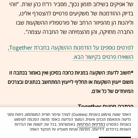
של אפיקים בשילוב תזמון נכון", מסביר רו"ח כהן שרת. "זוהי
בדיוק ההזדמנות של משקיעים פרטיים להצטרף אלינו,
וליהנות הן מהפיזור הרחב של פורטפוליו ההשקעות שבו
החברה מחזיקה, והן מהצמיחה של החברה עצמה".
לפרטים נוספים על הזדמנות ההשקעה בחברת Together,
השאירו פרטים בקישור הבא.
*חשוב לדעת: השקעה במניות כרוכה בסיכון ואין באמור בכתבה זו
משום ייעוץ השקעות או תחליף לייעוץ המתחשב בנתונים ובצרכים
המיוחדים של כל אדם.
הכתבה מטעם Together
האתר עושה שימוש בעוגיות (Cookies) לצורך שיפור חוויית המשתמש, ניתוח נתוני
גלישה והתאמת תכנים אישית. המשך הגלישה באתר מהווה הסכמה לשימוש
בעוגיות כמפורט
במדיניות הפרטיות
. באפשרותך, בכל עת, לשנות את הגדרות
העוגיות בדפדפן. לידיעתך, חסימת עוגיות תשפיע על תפקוד האתר.