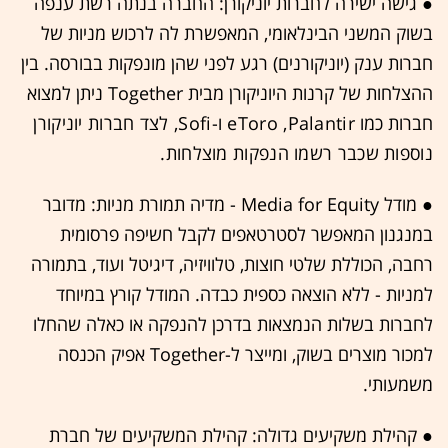
● גישה ישירה לחברות יוניקורן: החברה בנתה רשת ענפה
בשוק המשני הבינלאומי, המאפשרת לה לרכוש מניות של
חברות ענק (יוניקורנים) רגע לפני שהן מונפקות בבורסה. בין
ההצלחות של קרנות היוניקורן מבית Together ניתן למצוא
חברות כמו
Palantir
Toro ,
e
ו
-Sofi, לצד חברות יוניקורן
נוספות שכבר רשמו הנפקות מוצלחות.
● מודל Media for Equity - מדיה תמורת מניות: מדובר
במנגנון המאפשר לסטרטאפים לקבל חשיפה פרסומית
רחבה, הכוללת שלטי חוצות, טלוויזיה, דיגיטל ועוד, בתמורה
למניות - ללא הוצאה כספית כבדה. המודל קורץ במיוחד
לחברות בשלות הנמצאות בדרכן להנפקה או כאלה שהחלו
למכור מוצרים בשוק, ומייצר ל-Together אפיק הכנסה
משמעותי.
● קהילת משקיעים גדולה: קהילת המשקיעים של חברת