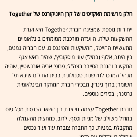
חלק מרשימת האקזיטים של קרן היוניקורנס של Together
ייחודיות נוספת שמציגה חברת Together היא ועדת
ההשקעות שלה. הוועדה מורכבת ממומחים בינלאומיים
מתעשיית ההייטק, ההשקעות והפיננסים. עם חבריה נמנים,
בין היתר, אלוף (במיל') עוזי מוסקוביץ', שהיה ראש אגף
התקשוב והגנת הסייבר בצה"ל; פרופ' אריה אורנשטיין, שהיה
מנהל המרכז לחדשנות טכנולוגית בבית החולים שיבא תל
השומר; ברוך גינדין, מבכירי חברת המחקר הבינלאומית
גרטנר; ובכירים נוספים.
חברת Together עצמה מייצרת בין השאר הכנסות מכל גיוס
במודל משולב של מניות וכסף. לרוב, כמחצית מהעמלה
מתקבלת במניות. כך החברה צוברת עוד ועוד נכסים
שהולכים וגדלים עם הזמן.