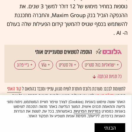
נוספות במחיר מימוש של 12 דולר למשך 3 שנים. את
ההנפקה הוביל בנק Maxim Group, והחברה מתכננת
להשתמש בכסף שגויס להמשך קידום הפעילות שלה בעולם
ה- AI .
הוספה לנושאים שמעניינים אותי
ישראליות בוול סטריט
וול סטריט
Via
ג'יי פרוג
כל תגיות הכתבה
אקו ווייב
לתשומת לבכם: מערכת גלובס חותרת לשיח מגוון, ענייני ומכבד בהתאם ל
קוד האתי
המופיע
בדו"ח האמון
לפיו אנו פועלים. ביטויי אלימות, גזענות, הסתה או כל שיח
בלתי הולם אחר מסוננים בצורה
אוטומטית
ולא יפורסמו באתר.
האתר עושה שימוש בעוגיות (Cookies) לצורך שיפור חוויית המשתמש, ניתוח נתוני
גלישה והתאמת תכנים אישית. המשך הגלישה באתר מהווה הסכמה לשימוש
בעוגיות כמפורט
במדיניות הפרטיות
. באפשרותך, בכל עת, לשנות את הגדרות
העוגיות בדפדפן. לידיעתך, חסימת עוגיות תשפיע על תפקוד האתר.
הבנתי