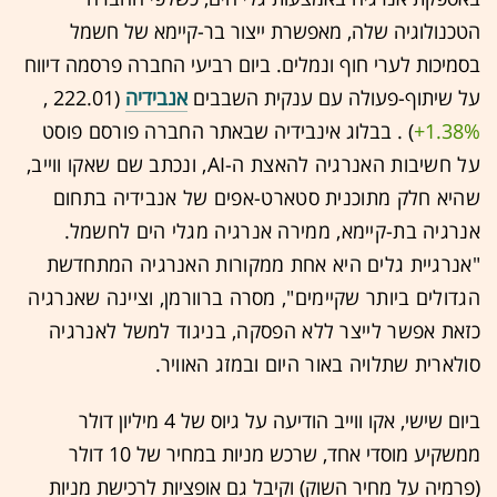
הטכנולוגיה שלה, מאפשרת ייצור בר-קיימא של חשמל
בסמיכות לערי חוף ונמלים. ביום רביעי החברה פרסמה דיווח
על שיתוף-פעולה עם ענקית השבבים
אנבידיה
(222.01 ,‎
+1.38%
‏) . בבלוג אינבידיה שבאתר
החברה
פורסם פוסט
על חשיבות האנרגיה להאצת ה-AI, ונכתב שם שאקו ווייב,
שהיא חלק מתוכנית סטארט-אפים של אנבידיה בתחום
אנרגיה בת-קיימא, ממירה אנרגיה מגלי הים לחשמל.
"אנרגיית גלים היא אחת ממקורות האנרגיה המתחדשת
הגדולים ביותר שקיימים", מסרה ברוורמן, וציינה שאנרגיה
כזאת אפשר לייצר ללא הפסקה, בניגוד למשל לאנרגיה
סולארית שתלויה באור היום ובמזג האוויר.
ביום שישי, אקו ווייב הודיעה על גיוס של 4 מיליון דולר
ממשקיע מוסדי אחד, שרכש מניות במחיר של 10 דולר
(פרמיה על מחיר השוק) וקיבל גם אופציות לרכישת מניות