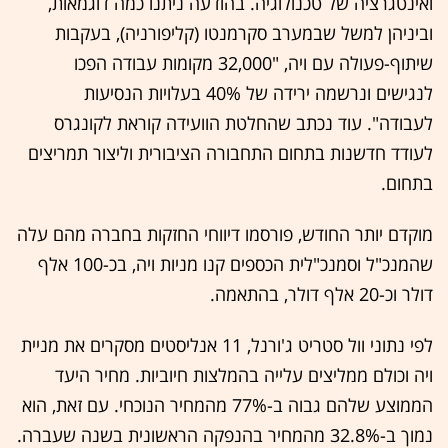
ואינטגרציה של טכנולוגיה. בהודעה ניתנו כמה דוגמאות,
וביניהן למשל שבמערב סקרמנטו (קליפורניה), בעקבות
שיתוף-פעולה עם ויה, "32,000 מקומות עבודה הפכו
לנגישים ונרשמה ירידה של 40% בעלויות הנסיעות
לעבודה". עוד נכתב שהחלטת הוועידה קוראת לקונגרס
לעודד חדשנות בתחום התחבורה הציבורית וליצור תמריצים
בתחום.
מוקדם יותר החודש, פורסמו דיווחי החזקות בחברה מהם עלה
שהמנכ"ל וסמנכ"לית הכספים קנו מניות ויה, בכ-100 אלף
דולר וכ-20 אלף דולר, בהתאמה.
לפי נתוני וול סטריט ג'ורנל, 11 אנליסטים מסקרים את מניית
ויה וכולם ממליצים עלייה בהמלצות חיוביות. מחיר היעד
הממוצע שלהם גבוה ב-77% מהמחיר הנוכחי. עם זאת, הוא
נמוך ב-32.8% מהמחיר בהנפקה הראשונית בשנה שעברה.