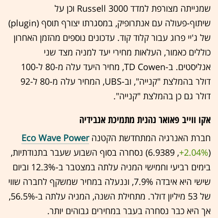
שמנייתה מצורפת למדד Russell 3000 וכן על
שיתוף-פעולה עם אנתרופיק, במסגרתו יצורף תוסף (plugin)
של ג'יי פרוג עבור קלוד קוד. עדכונים נוספים מהזמן האחרון
כוללים כאמור, העלאות מחירי יעד למניה מצד שני
אנליסטים. ב-TD Cowen, מחיר היעד עלה מ-80 ל-100
דולר בהמלצת "קנייה", וב-UBS, המחיר עלה מ-80 ל-92
דולר גם כן בהמלצת "קנייה".
אקו ווייב פאואר נהנית מתמיכת אנבידיה
חברת האנרגיה המתחדשת הקטנה
Eco Wave Power
(6.9389 ,‎
+2.04%
‏) נסחרה בסוף השבוע שעבר בתנודתיות,
בימים רביעי וחמישי המניה עלתה במצטבר ב-12.3% וביום
שישי היא איבדה 7.9%, וננעלה במחיר שמשקף לחברה שווי
של 53 מיליון דולר. מתחילת השנה, המניה עלתה ב-56.5%,
אך היא כבר נסחרה בעבר במחירים גבוהים יותר.