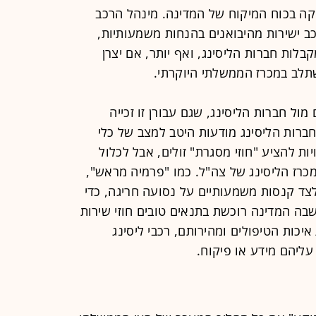
קה בכוח המיקוח של המדינה. מינהל הרכב
ב ישירות מהיבואנים בהנחות משמעותיות,
ות להנחות של 10%-20% שמקבלות חברות הליסינג, ואף יותר, אם יצרן
שתלב במכרז הממשלתי היוקרתי.
מול חברות הליסינג, שגם עבורן זו זכייה
חברות הליסינג מודעות היטב למצב של כלי
ת להציע "חוזי מסגרת" זולים, אבל לכלול
כרז הליסינג של צה"ל. כמו "פרמיה מראש",
 קנסות משמעותיים על נסועה חריגה, כדי
 שבה המדינה רוכשת בתנאים טובים חוזי שירות
איכות הטיפולים ומהירותם, רכבי ליסינג
עליהם מידע או פיקוח.