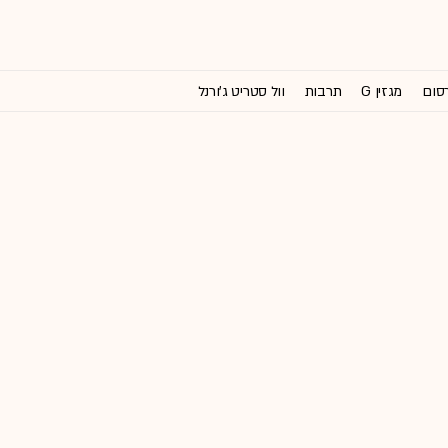
רסום
מגזין G
תרבות
וול סטריט ג'ורנל