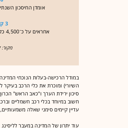
אומדן החיסכון השנתי
3 קציני רכב בלבד
אחראים על כ־4,500 כלי רכב המשמשים כ־12 אלף נהגים
מקור: 
במודל הרכישה-בעלות הנוכחי המדינה
השיורי) ומוכרת את כלי הרכב בעיקר ל
סיכון ירידת הערך ו"כאב הראש" הכרוך
חשוב במיוחד בכלי רכב חשמליים וברכ
עדיין קיימים סימני שאלה משמעותיים,
עוד יתרון של המדינה במעבר לליסינג 