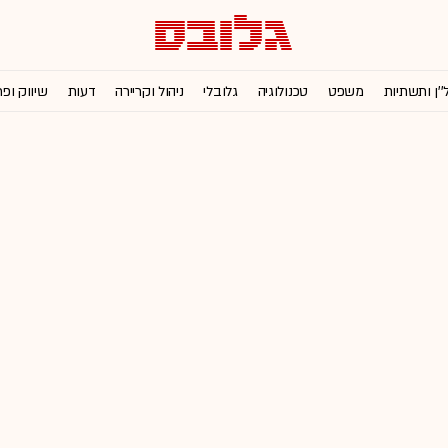
''ן ותשתיות
משפט
טכנולוגיה
גלובלי
ניהול וקריירה
דעות
שיווק ופ