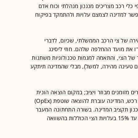
 כלי רכב מצריכים מנגנון מנהלתי וכוח אדם
פשר למדינה לצמצם עלויות ולהתמקד בפיקוח
ירה של צי הרכב הממשלתי, שכיום, לדברי
ו את מועד ההחלפה שלהם. חוזי ליסינג
של הצי, והתאמה למגמות טכנולוגיות משתנות
עם טעינה מהירה, למשל), מבלי שהמדינה תיתקע
ים מזומנים מבוזר ויציב; במקום הוצאה הונית
(CapEx) חד-פעמית וגבוהה בכל מכרז רכש, המדינה עוברת להוצאה שוטפת (OpEx)
כנון תקציב המדינה. בשורה התחתונה המעבר
לליסינג עשוי להביא לחיסכון של 12% עד 15% בעלויות הצי הכוללות בהשוואה