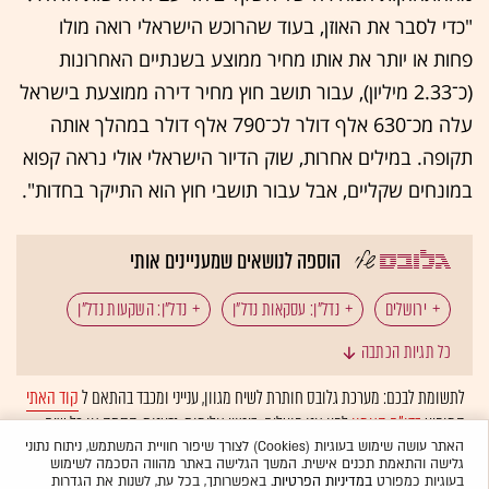
"כדי לסבר את האוזן, בעוד שהרוכש הישראלי רואה מולו
פחות או יותר את אותו מחיר ממוצע בשנתיים האחרונות
(כ־2.33 מיליון), עבור תושב חוץ מחיר דירה ממוצעת בישראל
עלה מכ־630 אלף דולר לכ־790 אלף דולר במהלך אותה
תקופה. במילים אחרות, שוק הדיור הישראלי אולי נראה קפוא
במונחים שקליים, אבל עבור תושבי חוץ הוא התייקר בחדות".
הוספה לנושאים שמעניינים אותי
ירושלים
נדל"ן: עסקאות נדל"ן
נדל"ן: השקעות נדל"ן
כל תגיות הכתבה
תושבי חוץ
דולר שקל
דולר
מחירי הדירות
לתשומת לבכם: מערכת גלובס חותרת לשיח מגוון, ענייני ומכבד בהתאם ל
קוד האתי
המופיע
בדו"ח האמון
לפיו אנו פועלים. ביטויי אלימות, גזענות, הסתה או כל שיח
נדל"ן: נדל"ן למגורים
שוק הדיור
קניית דירה
בלתי הולם אחר מסוננים בצורה
אוטומטית
ולא יפורסמו באתר.
האתר עושה שימוש בעוגיות (Cookies) לצורך שיפור חוויית המשתמש, ניתוח נתוני
גלישה והתאמת תכנים אישית. המשך הגלישה באתר מהווה הסכמה לשימוש
המומלצות
בעוגיות כמפורט
במדיניות הפרטיות
. באפשרותך, בכל עת, לשנות את הגדרות