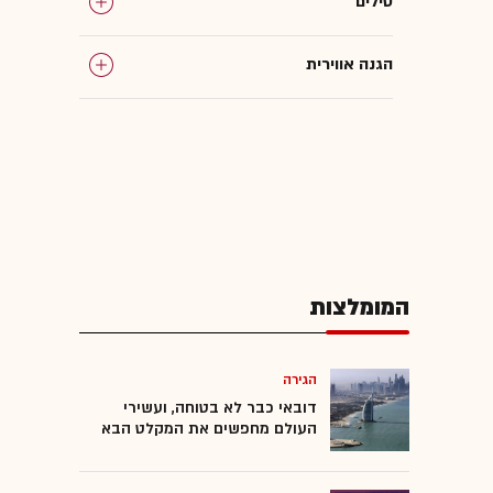
טילים
הגנה אווירית
מלחמת רוסיה-אוקראינה
איראן
ארה"ב
המומלצות
המפרץ הפרסי
הגירה
דובאי כבר לא בטוחה, ועשירי
העולם מחפשים את המקלט הבא