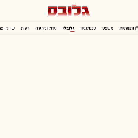
'ן ותשתיות
משפט
טכנולוגיה
גלובלי
ניהול וקריירה
דעות
שיווק ופ