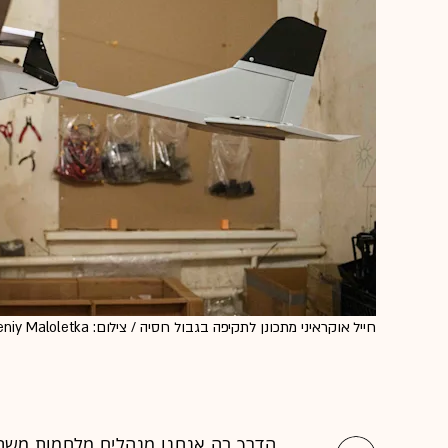
חייל אוקראיני מתכונן לתקיפה בגבול רוסיה / צילום: ap, Evgeniy Maloletka
הדרך בה אנחנו מנהלים מלחמות משתנ