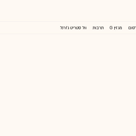
רסום
מגזין G
תרבות
וול סטריט ג'ורנל