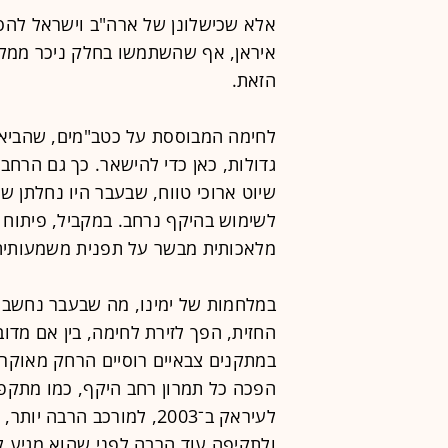
אלא שכישלונן של ארה"ב וישראל להס
איראן, אף שהשתמשו בחלק ניכר ממל
הזאת.
לחימה המבוססת על כטב"מים, שהביאה 
גדולות, כאן כדי להישאר. כך גם הרחבתן
שיוט ארוכי טווח, שבעבר היו נחלתן של
לשימוש בהיקף נרחב. במקביל, פיתוח 
מלאכותית מבשר על תפנית משמעותית
במלחמות של ימינו, מה שבעבר נחשב 
החזית, הפך לזירת לחימה, בין אם מדו
במתקנים צבאיים רוסיים הרחק מאוקרא
הפכה כל תמרון רחב היקף, כמו מתקפ
לעיראק ב־2003, למורכב הר
ולתקיפה עוד הרבה לפני שהוא מגיע 