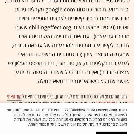
סופקים כפיים לנוכח השלכות התובענות הללו על האינטרנט,
וכבר מנועי חיפוש כדוגמת google.com מקבלים פניות
הדורשות מהם להסיר קישורים לאתרים המפירים זכויות
יוצרים (פרטים יימצאו באתר chillingeffect.org ששמו
מדבר בעד עצמו). ועם זאת, התביעה העקרונית באשר
לחירות לקשר עוד ממתינה להכרעתה של ערכאה גבוהה,
שמעמדה מבוצר ואיתן (כדוגמת בית המשפט הפדראלי
לערעורים בקליפורניה, או, טוב מזה, בית המשפט העליון של
ארצות-הברית) ואין זה ברור כלל שאפילו הוגשה. מי יודע,
אפשר שדווקא בישראל יתברר הנושא תחילה.
לתשומת לבכם: מערכת גלובס חותרת לשיח מגוון, ענייני ומכבד בהתאם ל
קוד האתי
המופיע
בדו"ח האמון
לפיו אנו פועלים. ביטויי אלימות, גזענות, הסתה או כל שיח
בלתי הולם אחר מסוננים בצורה
אוטומטית
ולא יפורסמו באתר.
האתר עושה שימוש בעוגיות (Cookies) לצורך שיפור חוויית המשתמש, ניתוח נתוני
גלישה והתאמת תכנים אישית. המשך הגלישה באתר מהווה הסכמה לשימוש
בעוגיות כמפורט
במדיניות הפרטיות
. באפשרותך, בכל עת, לשנות את הגדרות
העוגיות בדפדפן. לידיעתך, חסימת עוגיות תשפיע על תפקוד האתר.