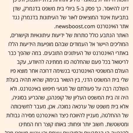
דינו להיאסר. כך פסק ב-5 ביולי בית משפט בדנמרק, שדן
בתביעת איגוד המוציאים לאור של העיתונות בדנמרק נגד
אתר האינטרנט newsboost.com.
האתר הנתבע כולל כותרות של ידיעות עיתונאיות וקישורים,
המוליכים היישר אל העמודים שבהם מופיעות הידיעות הללו
באתרי האינטרנט של העיתונים התובעים. במה שהפך כבר
לריטואל בכל פעם שהחלטה כזו ממתינה להיוודע, עקב
העולם המשפטי האינטרנטי בנשימה דרוכה אחר מוצא פיו
שלי בית המשפט הדני, בין השאר בנימוק שהיא תהיה בעלת
השלכה רבה על פעולתם של מנועי חיפוש באינטרנט. ולא
היה זה בית המשפט העליון של קופנהגן, שהכריע בסוגיה,
אלא בית משפט של ערכאה נמוכה. אכן, מעבר לחשיבותה
של ההחלטה, מעניין להיווכח כיצד האינטרנט מסירה גבולות
ומטשטשת. חשוב יותר ופחות: באותו קוצר רוח המתינו
להכרעה הן הנתבעים והתובעים עצמם והן אנשי משפט מכל