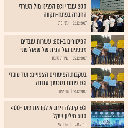
200 עובדי ECI הפגינו מול משרדי
החברה בפתח-תקווה
26.12.2017
נתי יפת
הפיטורים ב-ECI: עשרות עובדים
מפגינים מול הבית של שאול שני
22.12.2017
שירות גלובס
בעקבות הפיטורים הצפויים: ועד עובדי
ECI פותח בסכסוך עבודה
21.12.2017
נתי יפת
ECI קיבלה דירוג A לקראת גיוס 400-
500 מיליון שקל
09.11.2015
אביב לוי