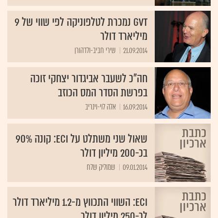
GVT נמכרת לטלפוניקה לפי שווי של 9
מיליארד דולר
21.09.2014
שירי חביב-ולדהורן
חה"כ לשעבר אביגדור יצחקי זוכה
בפרשת הסדר המס הכוזב
16.09.2014
אלה לוי-וינריב
שאול שני משתלט על ECI: קונה 90%
בכ-200 מיליון דולר
09.01.2014
שמוליק שלח
ECI: השווי התכווץ מ-1.2 מיליארד דולר
לכ-250 מיליון דולר