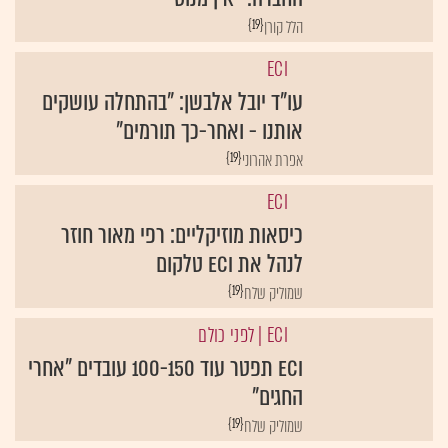
{19}
הלל קורן
ECI
עו"ד יובל אלבשן: "בהתחלה עושקים
אותנו - ואחר-כך תורמים"
{19}
אפרת אהרוני
ECI
כיסאות מוזיקליים: רפי מאור חוזר
לנהל את ECI טלקום
{19}
שמוליק שלח
ECI
| לפני כולם
ECI תפטר עוד 100-150 עובדים "אחרי
החגים"
{19}
שמוליק שלח