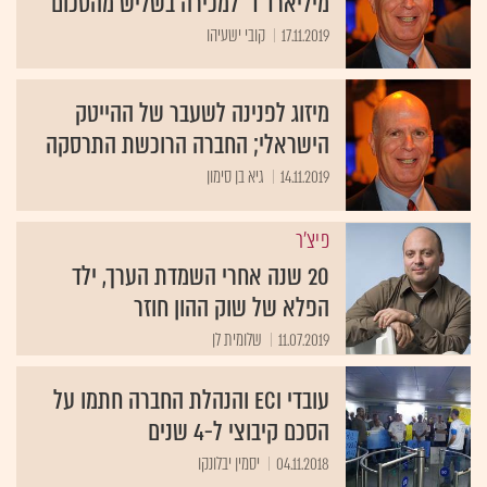
מיליארד ד' למכירה בשליש מהסכום
17.11.2019
קובי ישעיהו
מיזוג לפנינה לשעבר של ההייטק
הישראלי; החברה הרוכשת התרסקה
14.11.2019
גיא בן סימון
פיצ'ר
20 שנה אחרי השמדת הערך, ילד
הפלא של שוק ההון חוזר
11.07.2019
שלומית לן
עובדי ECI והנהלת החברה חתמו על
הסכם קיבוצי ל-4 שנים
04.11.2018
יסמין יבלונקו