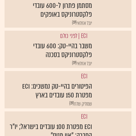
מסתמן פתרון ל-600 עובדי
פלקסטרוניקס באופקים
{19}
יובל אזולאי
ECI
| לפני כולם
משבר בהיי-טק: 600 עובדי
פלקסטרוניקס בסכנה
{19}
יובל אזולאי
ECI
הפיטורים בהיי-טק נמשכים: ECI
מפטרת 150 עובדים בארץ
{19}
שמוליק שלח
ECI
ECI מפטרת 100 עובדים בישראל; יו"ר
החברה: "אין מנוס"