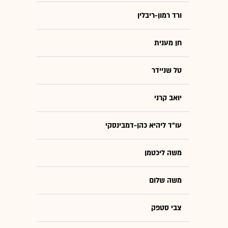
ורד רמון-ריבלין
חן מענית
טל שניידר
יואב קרני
עו"ד ליהיא כהן-דמבינסקי
משה ליכטמן
משה שלום
צבי סטפק