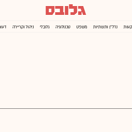
קעות
נדל''ן ותשתיות
משפט
טכנולוגיה
גלובלי
ניהול וקריירה
דעו