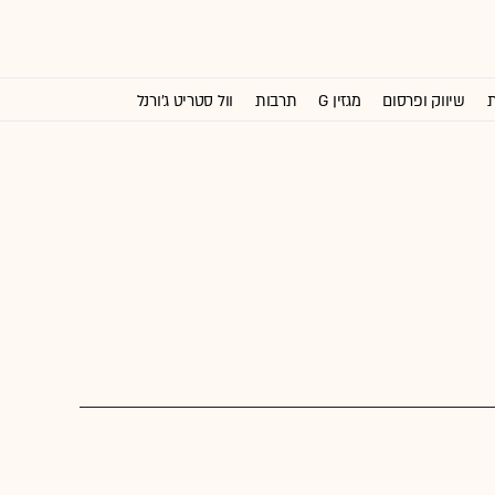
ת
שיווק ופרסום
מגזין G
תרבות
וול סטריט ג'ורנל