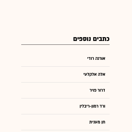
כתבים נוספים
אורנה רודי
אלה אלקלעי
דרור פויר
ורד רמון-ריבלין
חן מענית