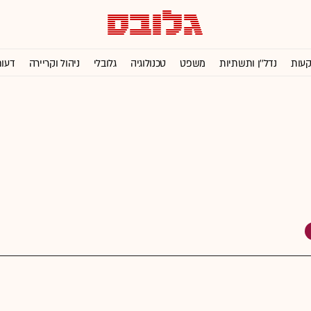
קעות
נדל''ן ותשתיות
משפט
טכנולוגיה
גלובלי
ניהול וקריירה
דעו