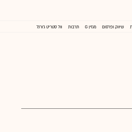
ת
שיווק ופרסום
מגזין G
תרבות
וול סטריט ג'ורנל