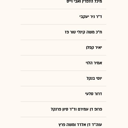
מיכל הלפרין ואבי וייס
ד"ר ניר יעקבי
ח"כ משה קינלי טור פז
יאיר קפלן
אמיר הלוי
יוסי בנקל
דרור סלעי
פרופ דן עמירם וד"ר סיון פרנקל
עוה"ד דן אלדד ומשה פרץ