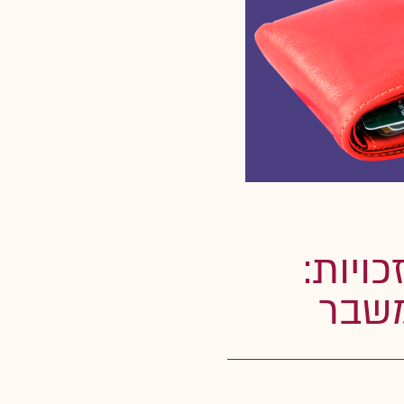
ויות:
משבר