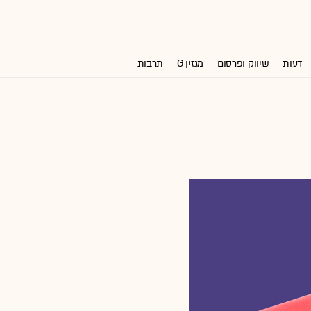
דעות
שיווק ופרסום
מגזין G
תרבות
וול סטריט ג'ורנל