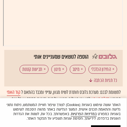
הוספה לנושאים שמעניינים אותי
החידון הכלכלי
מיטב
מיגון
תביעות קטנות
כל תגיות הכתבה
איראן
ארה"ב
חל"ת
המגזר הציבורי
לתשומת לבכם: מערכת גלובס חותרת לשיח מגוון, ענייני ומכבד בהתאם ל
קוד האתי
המופיע
בדו"ח האמון
לפיו אנו פועלים. ביטויי אלימות, גזענות, הסתה או כל שיח
ישראל קנדה
שדה דב
מילואים
בלתי הולם אחר מסוננים בצורה
אוטומטית
ולא יפורסמו באתר.
האתר עושה שימוש בעוגיות (Cookies) לצורך שיפור חוויית המשתמש, ניתוח נתוני
גלישה והתאמת תכנים אישית. המשך הגלישה באתר מהווה הסכמה לשימוש
בעוגיות כמפורט
במדיניות הפרטיות
. באפשרותך, בכל עת, לשנות את הגדרות
העוגיות בדפדפן. לידיעתך, חסימת עוגיות תשפיע על תפקוד האתר.