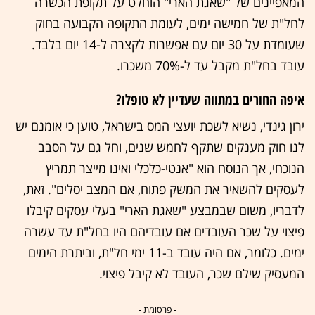
המאפיינים של "שאגת הארי" הוחלט על תקופת הכשרה
לחל"ת של חמישה ימים, לעומת התקופה הקבועה בחוק
שעומדת על 30 יום עם אפשרות לקצרה ל-14 יום בלבד.
עובד בחל"ת מקבל עד ל-70% משכרו.
איפה החורים במתווה שעדיין לא טופלו?
ירון גינדי, נשיא לשכת יועצי המס בישראל, טוען כי אומנם יש
לנו חוק מענקים שתקף לחמש שנים, וחל גם על הסבב
הנוכחי, אך הנוסח הוא "אנטי-כלכלי ואינו מייצר תמריץ
לעסקים להשאיר את המשק פתוח, אם המצב יסלים". זאת,
לדבריו, משום שבמבצע "שאגת הארי" בעלי עסקים קיבלו
פיצוי על שכר העובדים אם עובדיהם היו בחל"ת עד עשרה
ימים. כלומר, אם היה עובד ב-11 ימי חל"ת, וביתרת הימים
המעסיק שילם שכר, העובד לא קיבל פיצוי.
- פרסומת -