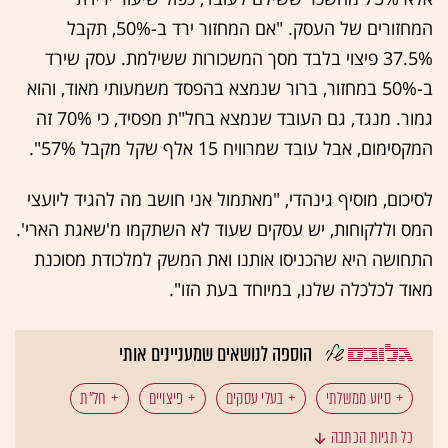
המחזורים של העסק. "אם המחזור ירד ב-50%, תקבל
37.5% פיצוי בלבד מסך המשכורות ששילמת. עסק שירד
ב-50% במחזור, ברור שנמצא בהפסד משמעותי מאוד, והוא
גמור. מנגד, גם העובד שנמצא בחל"ת מפסיד, כי 70% זה
המקסימום, אבל עובד שמרוויח 15 אלף שקל מקבל 57%".
לסיכום, מוסיף גינהדי, "מאתמול אני חושב מה להגיד ליועצי
המס וללקוחות, יש עסקים שעוד לא השתקמו מ'שאגת הארי'.
התחושה היא שהכניסו אותנו ואת המשק למלכודת מסוכנת
מאוד לכלכלה שלנו, במיוחד בעת הזו".
הוספה לנושאים שמעניינים אותי
סיוע ממשלתי
בעלי עסקים
פיצויים
חל"ת
כל תגיות הכתבה