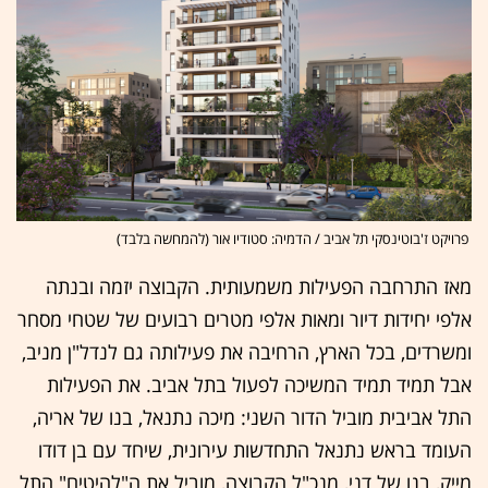
פרויקט ז'בוטינסקי תל אביב / הדמיה: סטודיו אור (להמחשה בלבד)
מאז התרחבה הפעילות משמעותית. הקבוצה יזמה ובנתה
אלפי יחידות דיור ומאות אלפי מטרים רבועים של שטחי מסחר
ומשרדים, בכל הארץ, הרחיבה את פעילותה גם לנדל"ן מניב,
אבל תמיד תמיד המשיכה לפעול בתל אביב. את הפעילות
התל אביבית מוביל הדור השני: מיכה נתנאל, בנו של אריה,
העומד בראש נתנאל התחדשות עירונית, שיחד עם בן דודו
מייק, בנו של דני, מנכ"ל הקבוצה, מוביל את ה"להיטים" התל