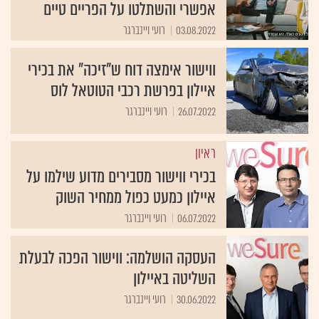
אפשרי והשתלטו על הפריים טיים
03.08.2022
רועי ויינברגר
ווישור אימצה דוח ש"זיכה" את בכירי
איילון בפרשת רכבי הטוטאל לוס
26.07.2022
רועי ויינברגר
ראיון
בכירי ווישור מסבירים מדוע שילמו על
איילון כמעט כפול ממחיר השוק
06.07.2022
רועי ויינברגר
העסקה הושלמה: ווישור הפכה לבעלת
השליטה באיילון
30.06.2022
רועי ויינברגר