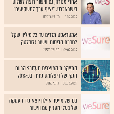
אחרי מנורה, גם ווישור רוצה לשלוט
בישראכרט: "יציף ערך למשקיעים"
15.09.2024
חזי שטרנליכט
אמטראסט תזרים עד 73 מיליון שקל
לחברת הביטוח ווישור גלובלטק
09.07.2024
חזי שטרנליכט
התייקרות המוצרים תעזור? הרווח
הנקי של דיפלומט נחתך בכ-70%
30.05.2024
כתבי גלובס
בנו של מייסד איילון יוצא נגד העסקה
של בעלי העניין עם ווישור