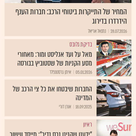
המחיר של התייקרות ביטוחי הרכב: חברות הענף
הידרדרו בדירוג
28.07.2026
נתנאל אריאל
בדיקת גלובס
מאל על ועד אנליסט ומור: מאחורי
מסע הקניות של שסטוביץ בבורסה
05.01.2026
איתן גרסטנפלד
החברות שיבטחו את כל צי הרכב של
המדינה
18.09.2025
אורן דורי
ראיון
"ידענו שקנינו נכס נדיר": מייסד ווישור