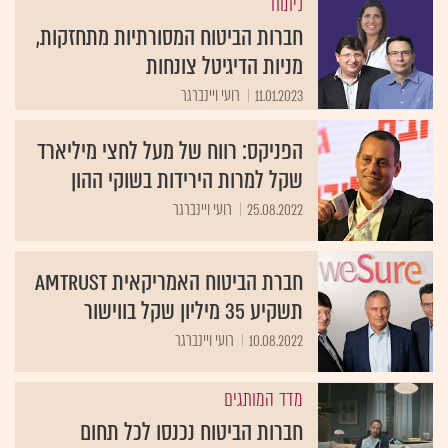
ניתוח
חברות הביטוח המסורתיות מתחזקות,
מניות הדיגיטל צונחות
11.01.2023
רועי ויינברגר
הפניקס: רווח של מעל לחצי מיליארד
שקל למרות הירידות בשוקי ההון
25.08.2022
רועי ויינברגר
חברת הביטוח האמריקאית AmTrust
תשקיע 35 מיליון שקל בווישור
10.08.2022
רועי ויינברגר
מדד המותגים
חברות הביטוח נכנסו לכל תחום