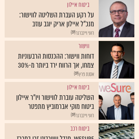
ביטוח איילון
על רקע העברת השליטה לווישור:
מנכ"ל איילון אריק יוגב עוזב
{19}
רועי ויינברגר
ווישור
דוחות ווישור: ההכנסות הרבעוניות
צמחו, אך הרווח ירד ביותר מ-30%
{19}
אסנת פרץ
ביטוח איילון
השליטה עוברת לווישור ויו"ר איילון
ביטוח מוקי אברמוביץ מתפטר
{19}
רועי ויינברגר
ביטוח רכב
WeSure, מגדל ושירביט זכו במכרז