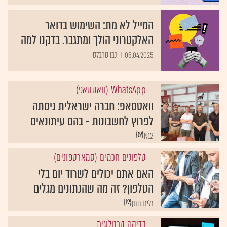
המייל לא מת: השימוש בדואר
האלקטרוני הולך ומתגבר. בדקנו למה
05.04.2025
נבו טרבלסי
WhatsApp (וואטסאפ)
וואטסאפ: חברה ישראלית ניסתה
לפרוץ לחשבונות - בהם עיתונאים
{19}
N12
טלפונים חכמים (סמארטפונים)
האם אתם יכולים לשרוד יום בלי
הטלפון? זה מה שהנתונים מגלים
{19}
גלית חתן
בדיקה טכנולוגית