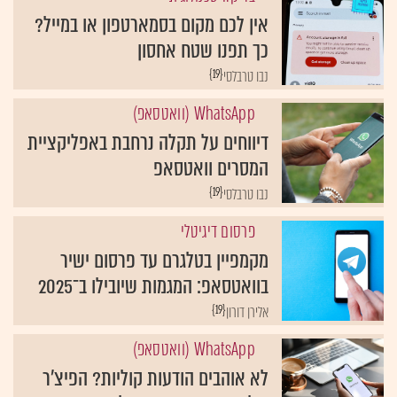
אין לכם מקום בסמארטפון או במייל?
כך תפנו שטח אחסון
{19}
נבו טרבלסי
WhatsApp (וואטסאפ)
דיווחים על תקלה נרחבת באפליקציית
המסרים וואטסאפ
{19}
נבו טרבלסי
פרסום דיגיטלי
מקמפיין בטלגרם עד פרסום ישיר
בוואטסאפ: המגמות שיובילו ב־2025
{19}
אלירן דורון
WhatsApp (וואטסאפ)
לא אוהבים הודעות קוליות? הפיצ'ר