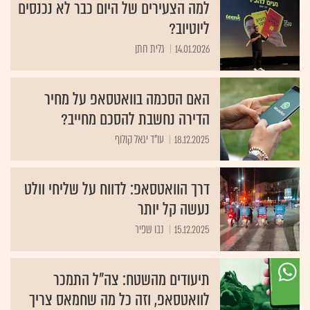
למה הצעירים של היום כבר לא נכנסים
ליוטיוב?
14.01.2026
גלית חתן
האם הסכמה בוואטסאפ על מחיר
הדירה נחשבת להסכם מחייב?
18.12.2025
עו"ד יגאל קולוף
דרך הוואטסאפ: לדווח על שליחי וולט
נעשה קל יותר
15.12.2025
נבו שפיר
תיעודים מהשטח: צה"ל התמכר
לוואטסאפ, וזה כל מה שחמאס צריך