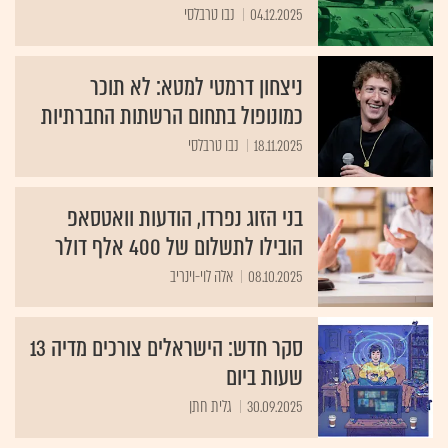
04.12.2025
נבו טרבלסי
ניצחון דרמטי למטא: לא תוכר
כמונופול בתחום הרשתות החברתיות
18.11.2025
נבו טרבלסי
בני הזוג נפרדו, הודעות וואטסאפ
הובילו לתשלום של 400 אלף דולר
08.10.2025
אלה לוי-וינריב
סקר חדש: הישראלים צורכים מדיה 13
שעות ביום
30.09.2025
גלית חתן