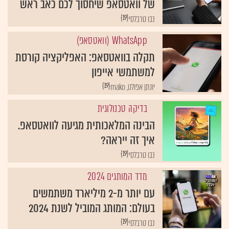
של וואטסאפ שיחסוך לכם כאב ראש
{19}
נבו טרבלסי
WhatsApp (וואטסאפ)
תקלה בוואטסאפ: האפליקציה קורסת
למשתמשי אייפון
{19}
יונתן אפולט, mako
בדיקה טכנולוגית
הבינה המלאכותית מגיעה לוואטסאפ.
איך זה ייראה?
{19}
נבו טרבלסי
מדד המותגים 2024
עם יותר מ-2 מיליארד משתמשים
בעולם: המותג המוביל לשנת 2024
{19}
נבו טרבלסי