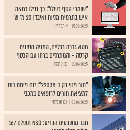
"שומרי הסף כשלו": כך נפלו כמאה
איש בתרמית מניות ואיבדו 20 מ' ש'
15.08.2025
איתמר לוין
מטא גררה רגליים, המניה הסינית
קרסה - והמתחזים ברחו עם הכסף
29.06.2025
נבו טרבלסי
"תור פנוי רק ב-2038?": יזם פיתח בוט
למציאת תורים לרופאים במכבי
08.06.2025
נבו טרבלסי
חבר מושבעים הכריע: NSO תשלם 167