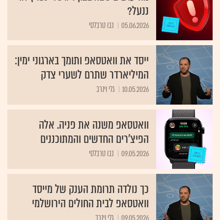
ננעל?
05.06.2026
נבו טרבלסי
ייסד את וואטסאפ ותומך בארגוני ימין:
המיליארדר שתרם לשערי צדק
10.05.2026
גלי וינרב
וואטסאפ משנה את פניה. אלה
הפיצ'רים החדשים והמתוכננים
09.05.2026
נבו טרבלסי
כך נולדה תרומת הענק של מייסד
וואטסאפ לבית החולים הירושלמי
09.05.2026
גלי וינרב