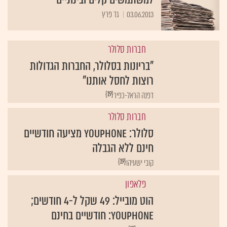
03.06.2013
גד פרץ
חברות סלולר
"בריונות בסלולר, החברות הגדולות
רוצות לחסל אותנו"
{19}
דפנה הראל-כפיר
חברות סלולר
סלולר: YouPhone מציעה חודשיים
חינם ללא הגבלה
{19}
קובי ישעיהו
פלאפון
הוט מובייל: 49 שקל ל-4 חודשים;
YouPhone: חודשיים בחינם