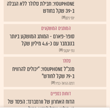
YouPhone: חבילת סלולר ללא הגבלה
ב-39 שקל בחודש
{19}
יוסי ניסן
המותגים המושקעים
סופר-פארם - המותג המושקע ביותר
בנובמבר עם כ-4.6 מיליון שקל
{19}
נתי יעקובי
סלולר
מנכ"ל YouPhone: "יכולים להרוויח
ב-79 שקל לחודש"
{19}
דפנה הראל-כפיר
דוחות כספיים
הדוח האחרון של וורמברנד: הפסד של
18 מיליון שקל לרבוע כחול