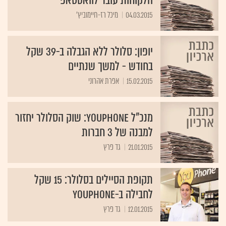
הלקוחות עובר לוואטסאפ
04.03.2015
מיכל רז-חיימוביץ'
יופון: סלולר ללא הגבלה ב-39 שקל
בחודש - למשך שנתיים
15.02.2015
אפרת אהרוני
מנכ"ל YouPhone: שוק הסלולר יחזור
למבנה של 3 חברות
21.01.2015
גד פרץ
תקופת הסיילים בסלולר: 15 שקל
לחבילה ב-YouPhone
12.01.2015
גד פרץ