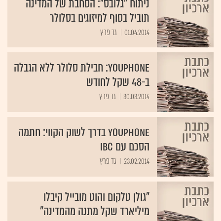
ניתוח "גלובס": הסחבת של המדינה
תוביל בסוף למיזוגים בסלולר
01.04.2014
גד פרץ
YouPhone: חבילת סלולר ללא הגבלה
ב-48 שקל לחודש
30.03.2014
גד פרץ
YouPhone בדרך לשוק הקווי: חתמה
הסכם עם IBC
23.02.2014
גד פרץ
"גולן טלקום והוט מובייל קיבלו
מיליארד שקל מתנה מהמדינה"