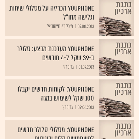
YouPhone הכריזה על מסלולי שיחות
וגלישה מחו"ל
07.08.2013
מיכל רז-חיימוביץ'
YouPhone מעדכנת מבצע: סלולר
ב-39 שקל ל-4 חודשים
01.07.2013
גד פרץ
YouPhone: לקוחות חדשים יקבלו
100 שקל לשימוש במגה
09.06.2013
גד פרץ
YouPhone: מסלולי סלולר חדשים
למשתמשים קלים ובינוניים