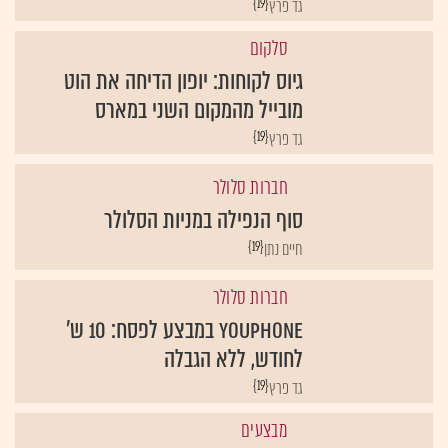
{19}
גד פרץ
סלקום
גיוס לקוחות: יופון הדיחה את הוט
מובייל מהמקום השני במארס
{19}
גד פרץ
חברות סלולר
סוף הנפילה במניות הסלולר
{19}
חיים נתן
חברות סלולר
YouPhone במבצע לפסח: 10 ש'
לחודש, ללא הגבלה
{19}
גד פרץ
מבצעים