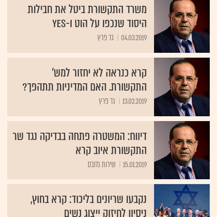
משרד התקשורת ביטל את חבילות
היסוד שנכפו על הוט ו-yes
04.03.2019
גד פרץ
קרא כנראה לא יחזור למש'
התקשורת. האם המדיניות תתהפך?
13.02.2019
גד פרץ
דיווח: המשטרה פתחה בבדיקה נגד שר
התקשורת איוב קרא
15.01.2019
שירות גלובס
נקבעו שריונים בליכוד: קרא בחוץ,
ניסיון לחיזוק ייצוג נשים