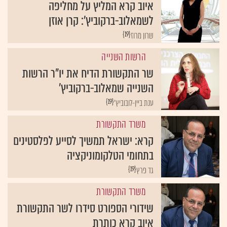
איוב קרא המליץ על מחליפה
לשמאלוב-ברקוביץ': קרן אוזן
{19}
שרון מרוז
הרשות השנייה
שר התקשורת הדיח את יו"ר הרשות
השנייה שמאלוב-ברקוביץ'
{19}
ענת ביין-לובוביץ'
משרד התקשורת
קרא: ישראל תמשיך לסייע לפלסטינים
בתחומי הטלקומוניקציה
{19}
גד פרץ
משרד התקשורת
שידורי הספורט סידרו לשר התקשורת
איוב קרא כותרת