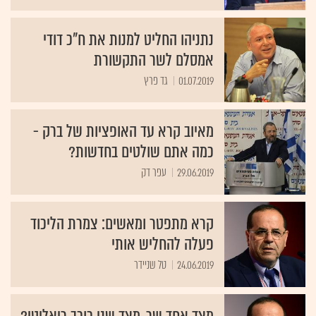
נתניהו החליט למנות את ח"כ דודי
אמסלם לשר התקשורת
01.07.2019
גד פרץ
מאיוב קרא עד האופציות של ברק -
כמה אתם שולטים בחדשות?
29.06.2019
עפר דק
קרא מתפטר ומאשים: צמרת הליכוד
פעלה להחליש אותי
24.06.2019
טל שניידר
מצד אחד שר, מצד שני כוכב ריאליטי?