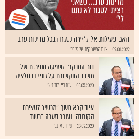
האם פעילות אל-ג'זירה נסגרה בכל מדינות ערב
09.08.2022
צוות המשרוקית של גלובס
דוח המבקר: השפעה מופרזת של
משרד התקשורת על גופי הרגולציה
04.05.2020
ענת ביין-לובוביץ'
איוב קרא חשף "מכשיר לעצירת
הקורונה" ועורר סערה ברשת
23.02.2020
שירות גלובס