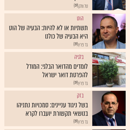
{19}
טל וולק
הוט
תשתיות או לא להיות: הבעיה של הוט
היא הבעיה של כולנו
{19}
גד פרץ
בלגיה
לומדים מהדואר הבלגי: המודל
להפרטת דואר ישראל
{19}
גד פרץ
בזק
בשל ניגוד עניינים: סמכויות נתניהו
בנושאי תקשורת יועברו לקרא
{19}
גד פרץ