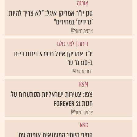
אופנה
סגן יו"ר אמריקן איגל: "לא צריך להיות
'גרידים' במחירים"
{19}
אילנית חיות
דירות
| לפני כולם
יו"ר אמריקן איגל רכש 4 דירות בי-ם
ב-110 מ' ש'
{19}
דרור מרמור
H&M
צפו: צעירות ישראליות מסתערות על
חנות FOREVER 21
{19}
אילנית חיות
RBC
הטיפ היומי: קמעונאית אופנה עם