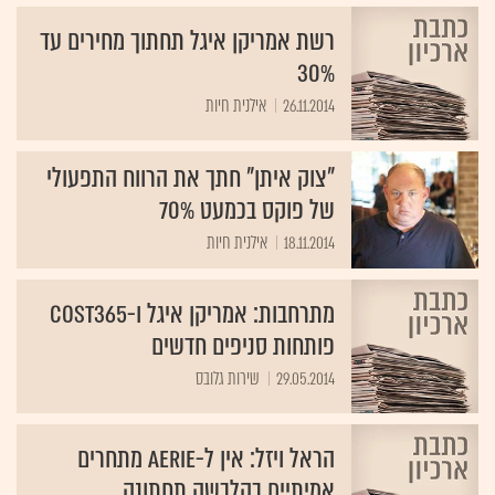
רשת אמריקן איגל תחתוך מחירים עד
30%
26.11.2014
אילנית חיות
"צוק איתן" חתך את הרווח התפעולי
של פוקס בכמעט 70%
18.11.2014
אילנית חיות
מתרחבות: אמריקן איגל ו-cost365
פותחות סניפים חדשים
29.05.2014
שירות גלובס
הראל ויזל: אין ל-aerie מתחרים
אמיתיים בהלבשה תחתונה