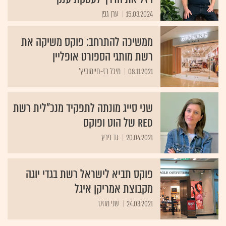
15.03.2024
ערן גפן
ממשיכה להתרחב: פוקס משיקה את
רשת מותגי הספורט אופליין
08.11.2021
מיכל רז-חיימוביץ'
שני סייג מונתה לתפקיד מנכ"לית רשת
red של הוט ופוקס
20.04.2021
גד פרץ
פוקס תביא לישראל רשת בגדי יוגה
מקבוצת אמריקן איגל
24.03.2021
שני מוזס