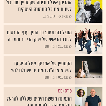
אמריקן איגל הוכיחה שקמפיין טוב יכול
לשנות את כל התמונה העסקית
04.09.2025
כתבי גלובס
מוביל בהכנסות: כך הופך ענף הפרסום
לכוכב הראשי של שוק הבידור והמדיה
28.08.2025
גלית חתן
הקמפיין של אמריקן איגל הגיע עד
לנשיא ארה"ב. האם זה ישתלם לה?
06.08.2025
גלית חתן
פודקאסט
התמונה מששת הימים שסללה להראל
ויזל את הדרך לעסקת ענק