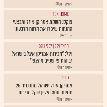
{19}
אילנית חיות
FOX HOME
פוקס: השקת אמריקן איגל ומבצעי
ההנחות שיפרו את הרווח הרבעוני
{19}
אביב לוי
הראל ויזל
| לפני כולם
ויזל: "מכירות אמריקן איגל בישראל
גבוהות פי שניים מהצפי"
{19}
אילנית חיות
ג'ינס
אמריקן איגל ישראל מתכננת: 25
חנויות, 300 מיליון שקל מכירות
{19}
אילנית חיות