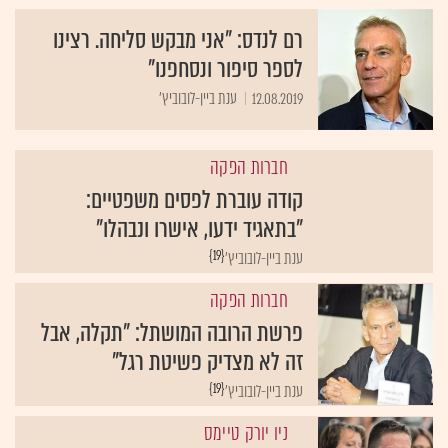
רם לנדס: "אני מבקש סליחה. רצינו
לספר סיפור ונסחפנו"
12.08.2019
ענת ביין-לובוביץ'
חברות הפקה
קודה עוברת לפסים משפטיים:
"בתאגיד ידעו, אישרו ונבהלו"
{19}
ענת ביין-לובוביץ'
חברות הפקה
פרשת הרובה המושתל: "תקלה, אבל
זה לא מצדיק פשיטת רגל"
{19}
ענת ביין-לובוביץ'
ניו יורק טיימס