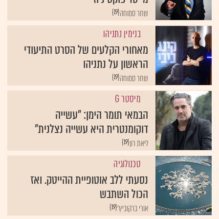
{19}
שחר סמוחה
בנימין נתניהו
מאחורי הקלעים של הסרט התיעודי
הראשון על נתניהו
{19}
שחר סמוחה
מיסטר G
הבמאי תומר הימן: "עשייה
דוקומנטרית היא עשייה נצלנית"
{19}
ליאת רון
טכנולוגיה
נסעתי ללב אוטופיית ההייטק. ואז
הכול השתבש
{19}
אורי ברקוביץ'