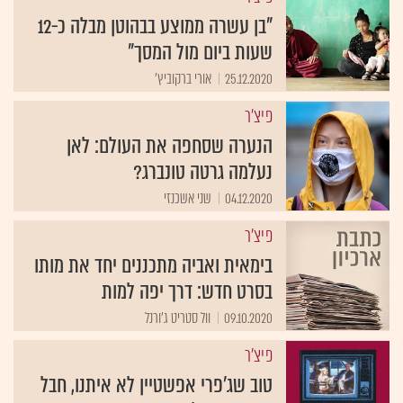
"בן עשרה ממוצע בבהוטן מבלה כ-12
שעות ביום מול המסך"
25.12.2020
אורי ברקוביץ'
פיצ'ר
הנערה שסחפה את העולם: לאן
נעלמה גרטה טונברג?
04.12.2020
שני אשכנזי
פיצ'ר
בימאית ואביה מתכננים יחד את מותו
בסרט חדש: דרך יפה למות
09.10.2020
וול סטריט ג'ורנל
פיצ'ר
טוב שג'פרי אפשטיין לא איתנו, חבל