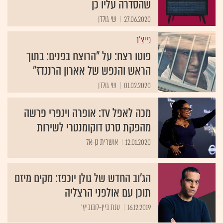
שהסדרה עליו כן
27.06.2020
שי גולדן
פיצ'ר
פוטו רצח: על "הרוצח בפנים: בתוך
הראש והנפש של אארון הרננדז"
01.02.2020
שי גולדן
מכה לאפל TV: אופרה וינפרי פרשה
מהפקת סרט דוקומנטרי לשירות
12.01.2020
אושרית גן-אל
הג'וב החדש של גולן יוכפז: מקים מיזם
תוכן עם אולפני הרצליה
16.12.2019
ענת ביין-לובוביץ'