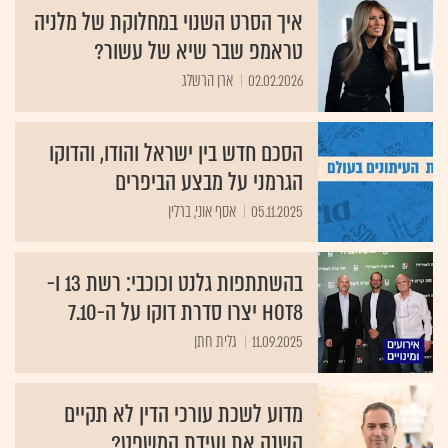
איך הסרט השנוי במחלוקת של מלניה
טראמפ שבר שיא של עשור?
02.02.2026
ארן הרשלג
הסכם חדש בין ישראל והודו, והדוקו
הגרמני על מבצע הביפרים
05.11.2025
אסף אוני, ברלין
בהשתתפות גלנט וכוכבי: רשת 13 ו-
HOT8 יצרו סדרת דוקו על ה-7.10
11.09.2025
גלית חתן
מדוע לשכת עורכי הדין לא תקיים
השנה את ועידת המשפט?