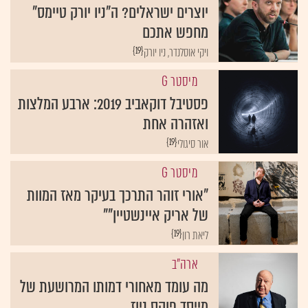
יוצרים ישראלים? ה"ניו יורק טיימס"
מחפש אתכם
{19}
ויקי אוסלנדר, ניו יורק
מיסטר G
פסטיבל דוקאביב 2019: ארבע המלצות
ואזהרה אחת
{19}
אור סיגולי
מיסטר G
"אורי זוהר התרכך בעיקר מאז המוות
של אריק איינשטיין""
{19}
ליאת רון
ארה"ב
מה עומד מאחורי דמותו המרושעת של
מייסד פוקס ניוז