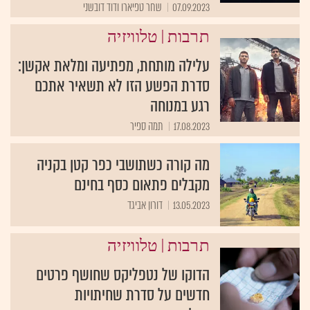
07.09.2023
שחר טפיארו ודוד דובשני
|
תרבות
טלוויזיה
עלילה מותחת, מפתיעה ומלאת אקשן:
סדרת הפשע הזו לא תשאיר אתכם
רגע במנוחה
17.08.2023
תמה ספיר
מה קורה כשתושבי כפר קטן בקניה
מקבלים פתאום כסף בחינם
13.05.2023
דורון אביגד
|
תרבות
טלוויזיה
הדוקו של נטפליקס שחושף פרטים
חדשים על סדרת שחיתויות