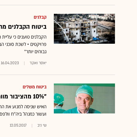
קבלנים
ביטוח הקבלנים מתייקר: "עלייה
הקבלנים טוענים כי עליית 
פרויקטים • לשכת סוכני הב
גבוהים יותר"
יאסר ואקד
16.04.2023
ביטוח משלים
"10% מהציבור מוותרים על תרופות בגלל השתתפות עצמית"
האיש שניסה למנוע את הה
ועשור כמנהל ביה"ח וולפס
שי ניב
12.05.2017