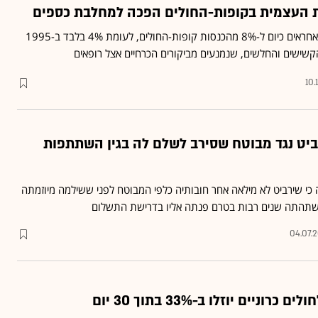
 העצמית בקופות-החולים הפכה למחלבת כספים
דמי ההשתתפות העצמית אחראים כיום ל-8% מהכנסות קופות-החולים, לעומת 4% בלבד ב-1995
קשישים והחלשים, שנמנעים מביקורים הכרחיים אצל רופאים
10.
יט נגד מבוטח שסירב לשלם לה בגין השתתפות
כי שירביט לא מילאה אחר חובותיה כלפי המבוטח לפני ששילמה מיוזמתה
השתהתה שנים רבות בטרם פנתה אליו בדרישת התשלום
04.07.2
וניים יוזלו ב-33% בתוך 30 יום