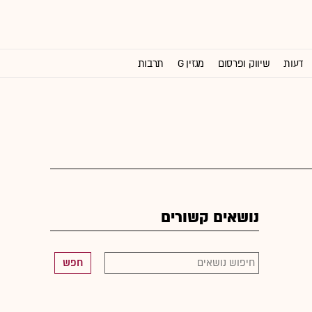
דעות
שיווק ופרסום
מגזין G
תרבות
וול סטריט ג'ורנל
נושאים קשורים
חפש