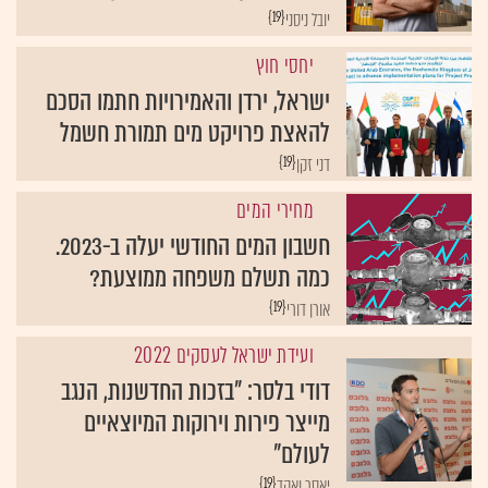
{19}
יובל ניסני
יחסי חוץ
ישראל, ירדן והאמירויות חתמו הסכם
להאצת פרויקט מים תמורת חשמל
{19}
דני זקן
מחירי המים
חשבון המים החודשי יעלה ב-2023.
כמה תשלם משפחה ממוצעת?
{19}
אורן דורי
ועידת ישראל לעסקים 2022
דודי בלסר: "בזכות החדשנות, הנגב
מייצר פירות וירוקות המיוצאיים
לעולם"
{19}
יאסר ואקד