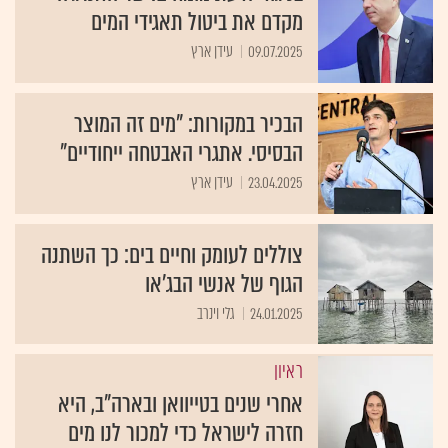
מקדם את ביטול תאגידי המים
09.07.2025
עידן ארץ
הבכיר במקורות: "מים זה המוצר
הבסיסי. אתגרי האבטחה ייחודיים"
23.04.2025
עידן ארץ
צוללים לעומק וחיים בים: כך השתנה
הגוף של אנשי הבג'או
24.01.2025
גלי וינרב
ראיון
אחרי שנים בטייוואן ובארה"ב, היא
חזרה לישראל כדי למכור לנו מים