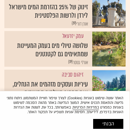
זינוק של 25% בהזרמת המים מישראל
לירדן ולרשות הפלסטינית
{19}
אורן דורי
עמק יזרעאל
שלושה טיולי מים בעמק המעיינות
שמתאימים גם לקטנטנים
{19}
אורלי גנוסר
זיהום סביבה
עיריות ועסקים מזהמים את הנחלים,
ואת המחיר משלמים התושבים
האתר עושה שימוש בעוגיות (Cookies) לצורך שיפור חוויית המשתמש, ניתוח נתוני
{19}
שני אשכנזי
גלישה והתאמת תכנים אישית. המשך הגלישה באתר מהווה הסכמה לשימוש
בעוגיות כמפורט
במדיניות הפרטיות
. באפשרותך, בכל עת, לשנות את הגדרות
העוגיות בדפדפן. לידיעתך, חסימת עוגיות תשפיע על תפקוד האתר.
הבנתי