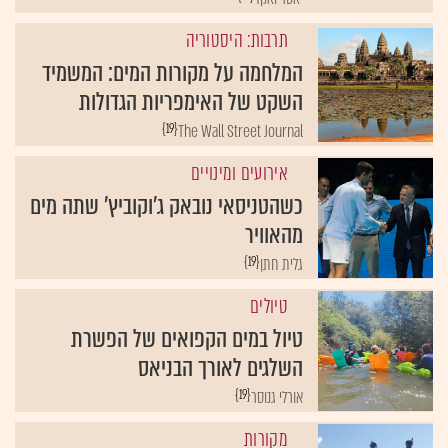
תרבות: היסטוריה
המלחמה על מקורות המים: המשמיד
השקט של האימפריות הגדולות
{19}
The Wall Street Journal
אירועים ומינויים
כשהטניסאי נובאק ג'וקוביץ' שתה מים
מהאוויר
{19}
גלית חתן
טיולים
טיול במים הקפואים של הפשרת
השלגים לאורך הבניאס
{19}
אורלי גנוסר
מקורות