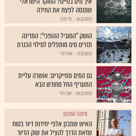
איך מים בנויים? החוקר הישראלי
שמנסה לפצח את החידה
30.12.2022
גלי וינרב
הושק "המוביל ההופכי": המדינה
תזרים מים מותפלים למילוי הכנרת
27.12.2022
אורן דורי
גם המים מתייקרים: אושרה עליית
התעריף החל מחודש הבא
08.12.2022
אורן דורי
מינהל התכנון
האיש שתכנן אלפי יחידות דיור בטוח
שזאת הדרך להציל את שוק הדיור