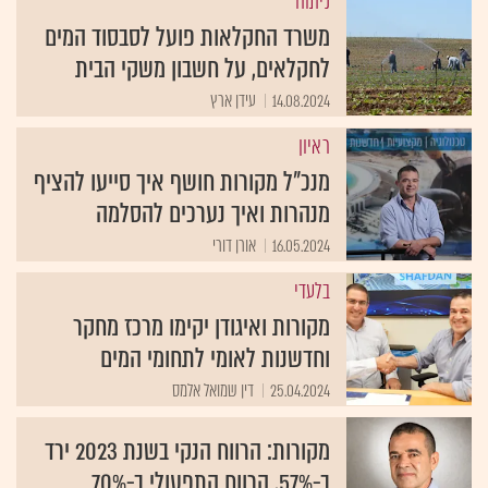
ניתוח
משרד החקלאות פועל לסבסוד המים
לחקלאים, על חשבון משקי הבית
14.08.2024
עידן ארץ
ראיון
מנכ"ל מקורות חושף איך סייעו להציף
מנהרות ואיך נערכים להסלמה
16.05.2024
אורן דורי
בלעדי
מקורות ואיגודן יקימו מרכז מחקר
וחדשנות לאומי לתחומי המים
25.04.2024
דין שמואל אלמס
מקורות: הרווח הנקי בשנת 2023 ירד
ב-57%, הרווח התפעולי ב-70%