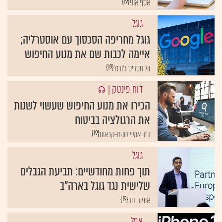
{19}
אסף אוני
גוגל
גוגל מחריפה הסכסוך עם אוסטרליה;
איימה לכבות שם את מנוע החיפוש
{19}
וול סטריט ג'ורנל
דוח פינטק
|
הכירו את מנוע החיפוש שעשוי לשנות
את הרגולציה בביטוח
{19}
ד"ר אושי שהם-קראוס
גוגל
תוך פחות מחודשיים: תביעת הגבלים
שלישית נגד גוגל בארה"ב
{19}
אופיר דור
אפל