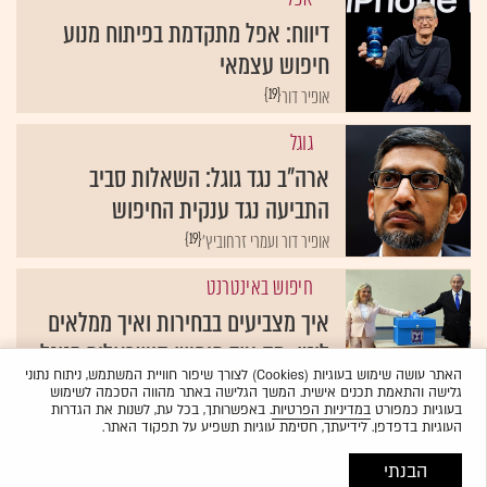
דיווח: אפל מתקדמת בפיתוח מנוע
חיפוש עצמאי
{19}
אופיר דור
גוגל
ארה"ב נגד גוגל: השאלות סביב
התביעה נגד ענקית החיפוש
{19}
אופיר דור ועמרי זרחוביץ'
חיפוש באינטרנט
איך מצביעים בבחירות ואיך ממלאים
לוטו: מה עוד חיפשו הישראלים בגוגל
האתר עושה שימוש בעוגיות (Cookies) לצורך שיפור חוויית המשתמש, ניתוח נתוני
{19}
שירות גלובס
גלישה והתאמת תכנים אישית. המשך הגלישה באתר מהווה הסכמה לשימוש
בעוגיות כמפורט
במדיניות הפרטיות
. באפשרותך, בכל עת, לשנות את הגדרות
העוגיות בדפדפן. לידיעתך, חסימת עוגיות תשפיע על תפקוד האתר.
הבנתי