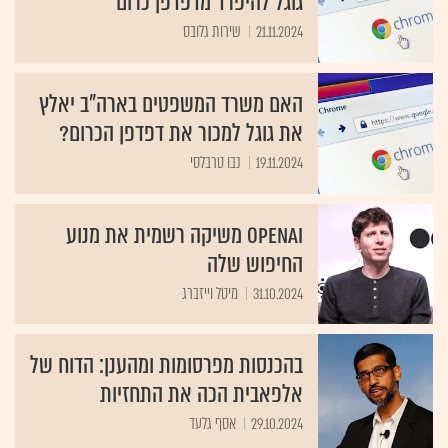
גוגל להיפרד מדפדפן כרום
21.11.2024
שירות גלובס
האם משרד המשפטים בארה"ב יאלץ
את גוגל למכור את דפדפן הכרום?
19.11.2024
נבו טרבלסי
OpenAI משיקה רשמית את מנוע
החיפוש שלה
31.10.2024
מיטל וייזברג
בהכנסות מפרסומות ומהענן: הדוח של
אלפאבית הכה את התחזיות
29.10.2024
אסף גלעד