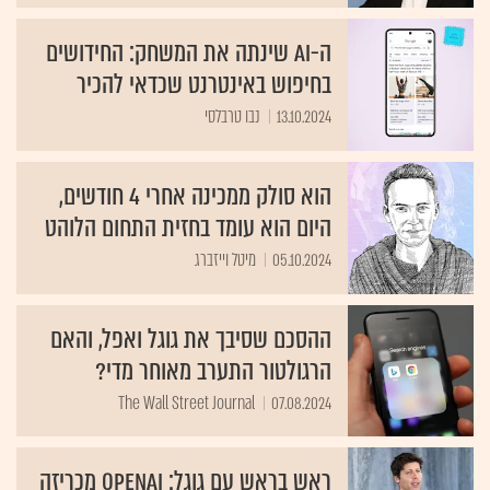
ה-AI שינתה את המשחק: החידושים
בחיפוש באינטרנט שכדאי להכיר
13.10.2024
נבו טרבלסי
הוא סולק ממכינה אחרי 4 חודשים,
היום הוא עומד בחזית התחום הלוהט
05.10.2024
מיטל וייזברג
ההסכם שסיבך את גוגל ואפל, והאם
הרגולטור התערב מאוחר מדי?
The Wall Street Journal
07.08.2024
ראש בראש עם גוגל: OpenAI מכריזה