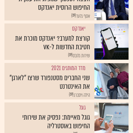
החיפוש הרוסית יאנדקס
{19}
אסף גלעד
יאנדקס
קורצת למערב? יאנדקס מוכרת את
חטיבת החדשות ל-VK
{19}
שירות גלובס
מדד המותגים 2021
שני החברים מסטנפורד שרצו "לארגן"
את האינטרנט
{19}
הילה ויסברג
גוגל
גוגל מאיימת: נפסיק את שירותי
החיפוש באוסטרליה