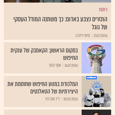
ניתוח
התזרים נצבע באדום: כך משתנה המודל העסקי
של גוגל
23.07.2026
מיטל וייזברג
במקום הראשון: הקאמבק של ענקית
החיפוש
16.07.2026
אסף גלעד
המלכודת במנוע החיפוש שחוסמת את
היצירתיות של הטאלנטים
30.05.2026
ד״ר מורן לזר