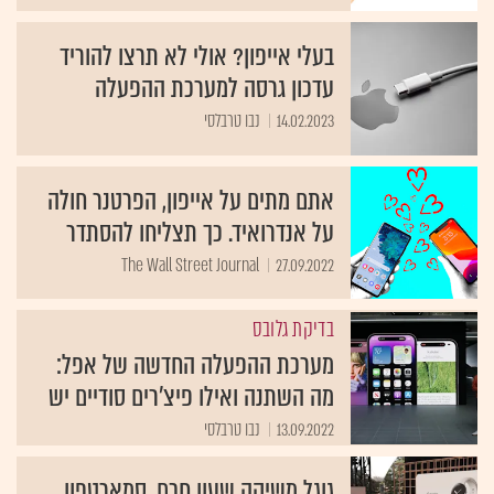
בעלי אייפון? אולי לא תרצו להוריד
עדכון גרסה למערכת ההפעלה
14.02.2023
נבו טרבלסי
אתם מתים על אייפון, הפרטנר חולה
על אנדרואיד. כך תצליחו להסתדר
The Wall Street Journal
27.09.2022
בדיקת גלובס
מערכת ההפעלה החדשה של אפל:
מה השתנה ואילו פיצ'רים סודיים יש
13.09.2022
נבו טרבלסי
גוגל משיקה שעון חכם, סמארטפון