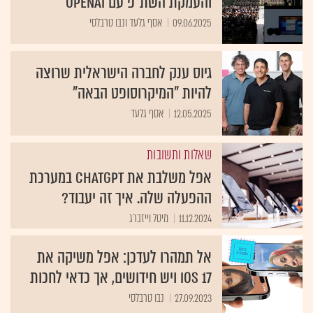
והעמקת השת"פ עם OpenAI
09.06.2025
אסף גלעד ונבו טרבלסי
גיוס ענק לחברה הישראלית שרוצה
להיות "המיקרוסופט הבאה"
12.05.2025
אסף גלעד
שאלות ותשובות
אפל משלבת את ChatGPT במערכת
ההפעלה שלה. איך זה יעבוד?
11.12.2024
מיטל וייזברג
אל תמהרו לעדכן: אפל משיקה את
iOS 17 ויש חידושים, אך כדאי לחכות
27.09.2023
נבו טרבלסי