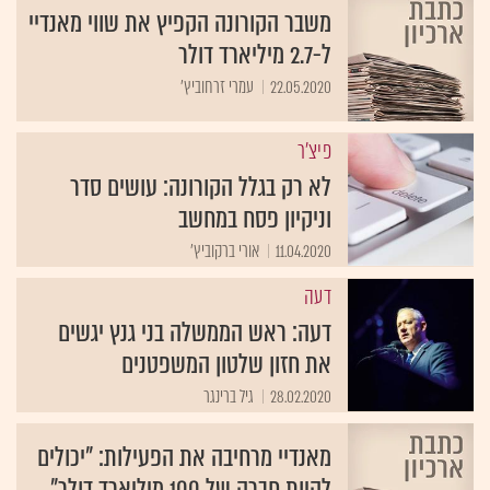
משבר הקורונה הקפיץ את שווי מאנדיי
ל-2.7 מיליארד דולר
22.05.2020
עמרי זרחוביץ'
פיצ'ר
לא רק בגלל הקורונה: עושים סדר
וניקיון פסח במחשב
11.04.2020
אורי ברקוביץ'
דעה
דעה: ראש הממשלה בני גנץ יגשים
את חזון שלטון המשפטנים
28.02.2020
גיל ברינגר
מאנדיי מרחיבה את הפעילות: "יכולים
להיות חברה של 100 מיליארד דולר"