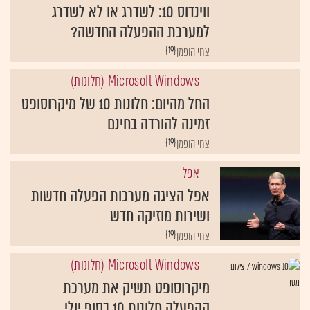
ווינדוס 10: לשדרג או לא לשדרג
למערכת ההפעלה החדשה?
{19}
צחי הופמן
Microsoft Windows (חלונות)
החל מהיום: חלונות 10 של מיקרוסופט
זמינה להורדה בחינם
{19}
צחי הופמן
אפל
אפל הציגה מערכות הפעלה חדשות
ושירות מוזיקה חדש
{19}
צחי הופמן
Microsoft Windows (חלונות)
מיקרוסופט תשיק את מערכת
ההפעלה חלונות 10 בסוף יולי