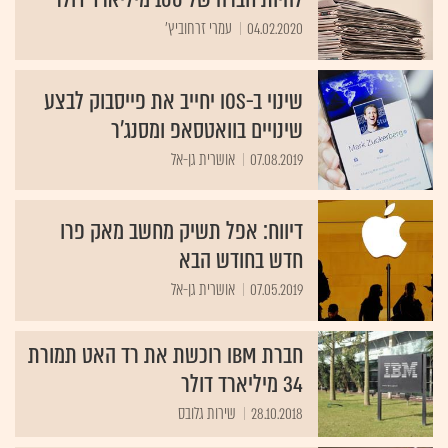
04.02.2020
עמרי זרחוביץ'
שינוי ב-iOS יחייב את פייסבוק לבצע
שינויים בוואטסאפ ומסנג'ר
07.08.2019
אושרית גן-אל
דיווח: אפל תשיק מחשב מאק פרו
חדש בחודש הבא
07.05.2019
אושרית גן-אל
חברת IBM רוכשת את רד האט תמורת
34 מיליארד דולר
28.10.2018
שירות גלובס