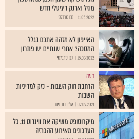
מוזל וארנק דיגיטלי חדש
11.05.2022
נבו טרבלסי
האייפון לא מזהה אתכם בגלל
המסכה? אחרי שנתיים יש פתרון
15.03.2022
נבו טרבלסי
דעה
הרחבת חוק השבות - נזק למדיניות
השבות
02.09.2021
עו"ד דוד פטר
מיקרוסופט משיקה את ווינדוס 11. כל
העדכונים מאירוע ההכרזה