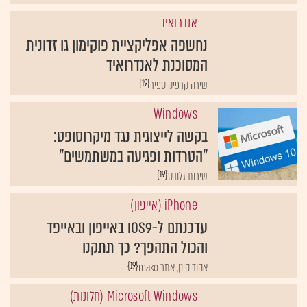
אנדרואיד
נחשפה אפליקציית פוקימון גו זדונית
המסוכנת לאנדרואיד
{19}
שירה קרפיק ספיר
Windows
בקשה לייצוגית נגד מיקרוסופט:
"הטרדות ופגיעה במשתמשים"
{19}
שירות גלובס
iPhone (אייפון)
עדכנתם ל-iOS9 באייפון ובאייפד
והכול התהפך? כך תתקנו
{19}
אהוד קינן, אתר mako
Microsoft Windows (חלונות)