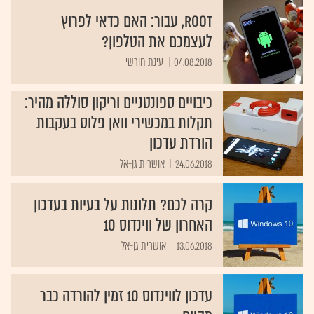
Root, עבור: האם כדאי לפרוץ
לעצמכם את הטלפון?
04.08.2018
עינת חורשי
כיבויים ספונטניים וריקון סוללה מהיר:
תקלות במכשירי וואן פלוס בעקבות
הורדת עדכון
24.06.2018
אושרית גן-אל
קרה לכם? תלונות על בעיות בעדכון
האחרון של ווינדוס 10
13.06.2018
אושרית גן-אל
עדכון לווינדוס 10 זמין להורדה כבר