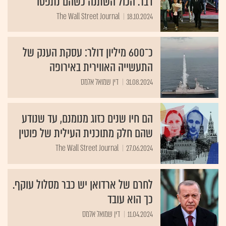
דבר. הכול השתנה כשהם נתפסו
The Wall Street Journal
18.10.2024
כ־600 מיליון דולר: עסקת הענק של
התעשייה האווירית באירופה
31.08.2024
דין שמואל אלמס
הם חיו שנים כזוג מנומנם, עד שנודע
שהם חלק מתוכנית העילית של פוטין
The Wall Street Journal
27.06.2024
לחרם של ארדואן יש כבר מסלול עוקף.
כך הוא עובד
11.04.2024
דין שמואל אלמס