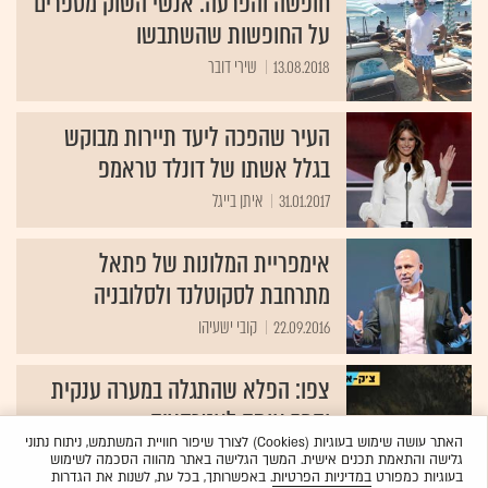
חופשה והפרעה: אנשי השוק מספרים
על החופשות שהשתבשו
13.08.2018
שירי דובר
העיר שהפכה ליעד תיירות מבוקש
בגלל אשתו של דונלד טראמפ
31.01.2017
איתן בייגל
אימפריית המלונות של פתאל
מתרחבת לסקוטלנד ולסלובניה
22.09.2016
קובי ישעיהו
צפו: הפלא שהתגלה במערה ענקית
והפך אותה לאטרקציה
האתר עושה שימוש בעוגיות (Cookies) לצורך שיפור חוויית המשתמש, ניתוח נתוני
12.08.2016
איתן בייגל
גלישה והתאמת תכנים אישית. המשך הגלישה באתר מהווה הסכמה לשימוש
בעוגיות כמפורט
במדיניות הפרטיות
. באפשרותך, בכל עת, לשנות את הגדרות