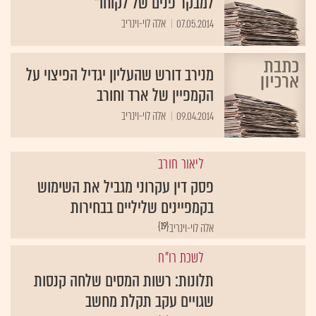
למבקר פנים של לקוחו"
07.05.2014
אלה לוי-וינריב
מנירב דורש שהעליון יגדיל הפיצוי על
הקמפיין של ארד וחורב
09.04.2014
אלה לוי-וינריב
ליאור חורב
פסק דין עקרוני מגביל את השימוש
בקמפיינים שליליים בבחירות
{19}
אלה לוי-וינריב
לשכת רו"ח
תלונות: רשות המסים שלחה קנסות
שגויים עקב תקלת מחשב