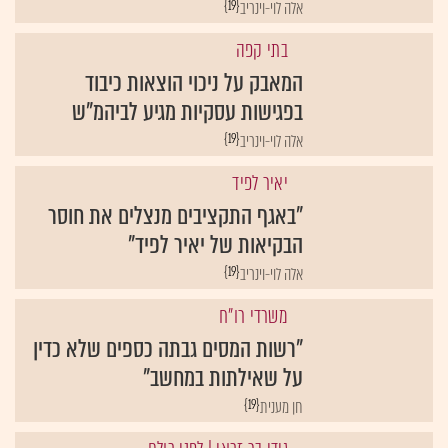
{19}
אלה לוי-וינריב
בתי קפה
המאבק על ניכוי הוצאות כיבוד
בפגישות עסקיות מגיע לביהמ"ש
{19}
אלה לוי-וינריב
יאיר לפיד
"באגף התקציבים מנצלים את חוסר
הבקיאות של יאיר לפיד"
{19}
אלה לוי-וינריב
משרדי רו"ח
"רשות המסים גבתה כספים שלא כדין
על שאילתות במחשב"
{19}
חן מענית