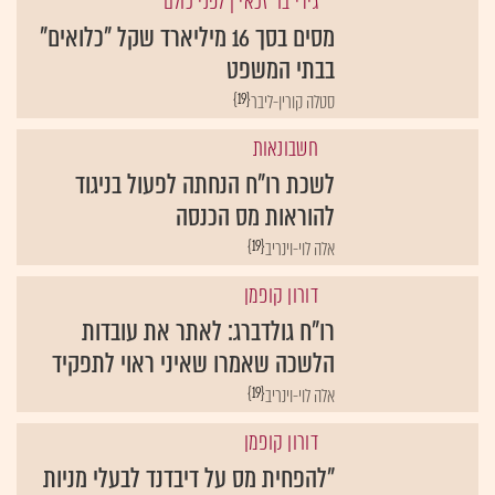
גידי בר זכאי
| לפני כולם
מסים בסך 16 מיליארד שקל "כלואים"
בבתי המשפט
{19}
סטלה קורין-ליבר
חשבונאות
לשכת רו"ח הנחתה לפעול בניגוד
להוראות מס הכנסה
{19}
אלה לוי-וינריב
דורון קופמן
רו"ח גולדברג: לאתר את עובדות
הלשכה שאמרו שאיני ראוי לתפקיד
{19}
אלה לוי-וינריב
דורון קופמן
"להפחית מס על דיבדנד לבעלי מניות