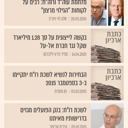
מלחמת עוה"ד ורוה"ח: רבים על
לקוחות "הגילוי מרצון"
28.05.2015
אלה לוי-וינריב
בקשה לייצוגית על סך 1.28 מיליארד
שקל נגד חברת אל-על
14.04.2015
ספיר פרץ-זילברמן
הבחירות לנשיא לשכת רו"ח יתקיימו
ב-3 בספטמבר 2015
02.03.2015
חן מענית
לשכת רו"ח: בנק הפועלים מגזים
בדרישותיו מאיתנו
05.01.2015
עירית אבישר