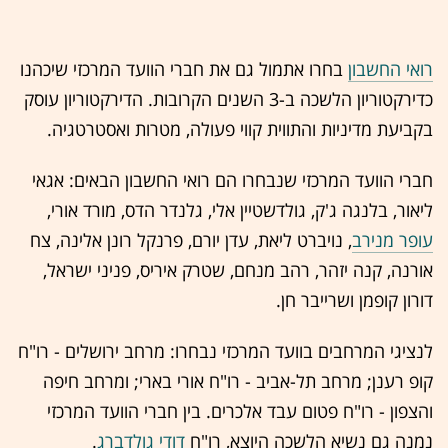
רואי החשבון
בחרו אתמול גם את חברי הוועד המרכזי שיכהנו
כדירקטוריון הלשכה ב-3 השנים הקרובות. הדירקטוריון עוסק
בקביעת מדיניות והתווית קווי פעולה, מטרות ואסטרטגיה.
חברי הוועד המרכזי שנבחרו הם רואי החשבון הבאים: אגאי
ליאור, בלנגה ג'ק, גולדשטיין אלי, גלנדר הדס, מורד אורי,
עופר מנירב
, נויברט ליאת, עדן יורם, פרנקל רונן אלינה, צח
אורנה, קנה יזהר, רהב מנחם, שטרק איריס, פניני ישראל,
דורון קופמן ושרייבר חן.
לנציגי המרחבים בוועד המרכזי נבחרו: מרחב ירושלים - רו"ח
קופ רענן; מרחב תל-אביב - רו"ח אורי בארי; ומרחב חיפה
והצפון - רו"ח פטום עבד אלכרים. בין חברי הוועד המרכזי
נמנה גם נשיא הלשכה היוצא, רו"ח
דודי גולדברג
.