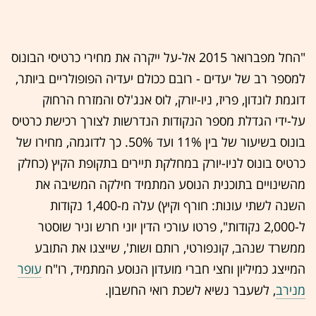
"החל מפברואר 2015 אל-על ייקרה את מחירי כרטיסי הבונוס
למספר רב של יעדים - רובם ככולם יעדיה הפופולריים ביותר,
דוגמת לונדון, פריז, ניו-יורק, לוס אנג'לס והמזרח הרחוק
על-ידי הגדלת מספר הנקודות הנדרשות לצורך רכישת כרטיס
בונוס בשיעור של בין 11% ועד 50%. כך לדוגמה, מחירו של
כרטיס בונוס לניו-יורק במחלקת תיירים בתקופת הקיץ (כחלק
מהשינויים בתוכנית הנוסע המתמיד חילקה המשיבה את
השנה לשתי עונות: חורף וקיץ) עלה מ-1,400 נקודות
ל-2,000 נקודות", פרטו עורכי הדין יוני חרש וניר שוסטר
ממשרד שנהב, קונפורטי, רותם ושות', שייצגו את התובע
המייצג כמיליון וחצי חברי מועדון הנוסע המתמיד, רו"ח
עופר
מנירב
, לשעבר נשיא לשכת רואי החשבון.