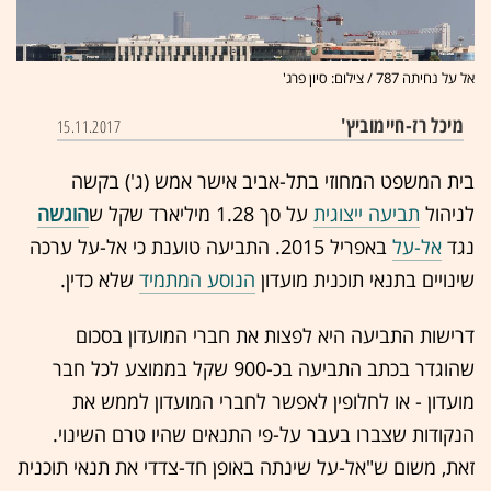
אל על נחיתה 787 / צילום: סיון פרג'
מיכל רז-חיימוביץ'
15.11.2017
בית המשפט המחוזי בתל-אביב אישר אמש (ג') בקשה
לניהול
תביעה ייצוגית
על סך 1.28 מיליארד שקל ש
הוגשה
נגד
אל-על
באפריל 2015. התביעה טוענת כי אל-על ערכה
שינויים בתנאי תוכנית מועדון
הנוסע המתמיד
שלא כדין.
דרישות התביעה היא לפצות את חברי המועדון בסכום
שהוגדר בכתב התביעה בכ-900 שקל בממוצע לכל חבר
מועדון - או לחלופין לאפשר לחברי המועדון לממש את
הנקודות שצברו בעבר על-פי התנאים שהיו טרם השינוי.
זאת, משום ש"אל-על שינתה באופן חד-צדדי את תנאי תוכנית