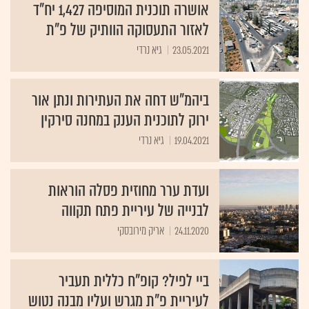
אושרה תוכנית המוסיפה 1,427 יח"ד
לאזור התעסוקה הוותיק של פ"ת
23.05.2021
גיא נרדי
ביהמ"ש דחה את העתירות ונתן אור
ירוק לתוכנית הענק במחנה סירקין
19.04.2021
גיא נרדי
ועדת ערר מחוזית פסלה הוראות
לבנייה של עיריית פתח תקווה
24.11.2020
אריק מירובסקי
ביי לפיל? קופ"ח כללית תעביר
לעיריית פ"ת מגרש ועליו מבנה נטוש