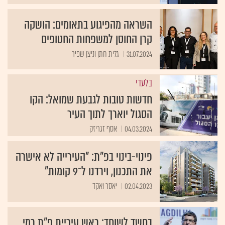
השראה מהפיגוע בתאומים: הושקה
קרן החוסן למשפחות החטופים
31.07.2024
גלית חתן וניצן שפיר
בלעדי
חדשות טובות לגבעת שמואל: הקו
הסגול יוארך לתוך העיר
04.03.2024
אסף זגריזק
פינוי-בינוי בפ"ת: "העירייה לא אישרה
את התכנון, וירדנו ל־9 קומות"
02.04.2023
יאסר ואקד
בחשד לשוחד: ראש עיריית פ"ת רמי