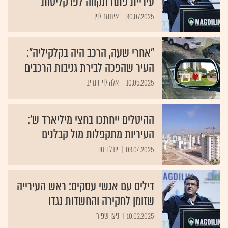
עיריית פתח תקווה לפרקליטות
30.07.2025
איתמר לוין
"אחרי שעה, הרכב היה בקלקיליה":
העיר שהפכה לבירת גניבות הרכבים
10.05.2025
אלה לוי־וינריב
ההיטלים ייחתכו בחצי מיליארד ש':
העיריות מתקפלות מול קבלנים
03.04.2025
יובל ניסני
דילים עם אנשי עסקים: ראש העירייה
שזומן לחקירה והחשדות נגדו
10.02.2025
ניצן שפיר