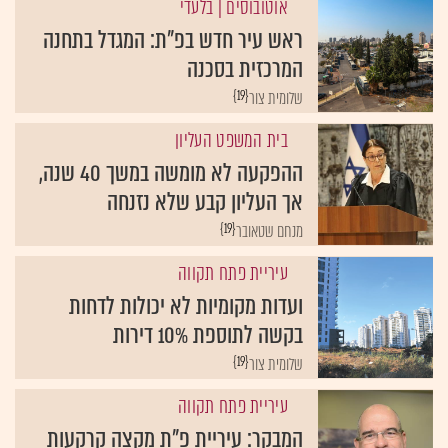
אוטובוסים
| בלעדי
ראש עיר חדש בפ"ת: המגדל בתחנה
המרכזית בסכנה
{19}
שלומית צור
בית המשפט העליון
ההפקעה לא מומשה במשך 40 שנה,
אך העליון קבע שלא נזנחה
{19}
מנחם שטאובר
עיריית פתח תקווה
ועדות מקומיות לא יכולות לדחות
בקשה לתוספת 10% דירות
{19}
שלומית צור
עיריית פתח תקווה
המבקר: עיריית פ"ת מקצה קרקעות