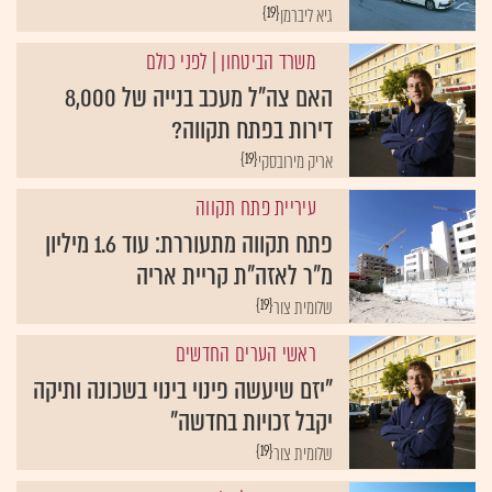
{19}
גיא ליברמן
משרד הביטחון
| לפני כולם
האם צה"ל מעכב בנייה של 8,000
דירות בפתח תקווה?
{19}
אריק מירובסקי
עיריית פתח תקווה
פתח תקווה מתעוררת: עוד 1.6 מיליון
מ"ר לאזה"ת קריית אריה
{19}
שלומית צור
ראשי הערים החדשים
"יזם שיעשה פינוי בינוי בשכונה ותיקה
יקבל זכויות בחדשה"
{19}
שלומית צור