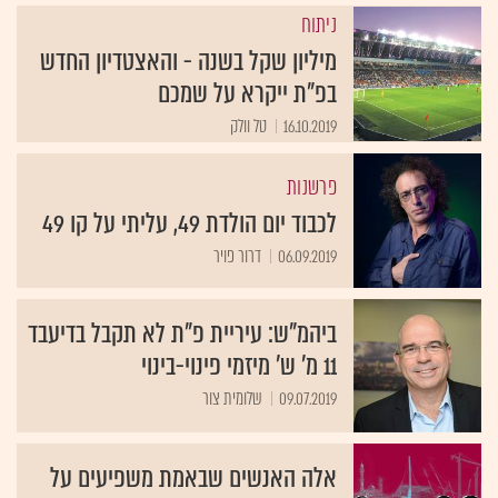
ניתוח
מיליון שקל בשנה - והאצטדיון החדש
בפ"ת ייקרא על שמכם
16.10.2019
טל וולק
פרשנות
לכבוד יום הולדת 49, עליתי על קו 49
06.09.2019
דרור פויר
ביהמ"ש: עיריית פ"ת לא תקבל בדיעבד
11 מ' ש' מיזמי פינוי-בינוי
09.07.2019
שלומית צור
אלה האנשים שבאמת משפיעים על