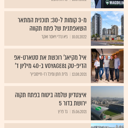
מ-3 קומות ל-30: תוכנית המתאר
השאפתנית של פתח תקווה
10.01.2022
גיא נרדי ויאסר ואקד
איל מקיאג' רוכשת את סטארט-אפ
הדיפ-טק Voyage81 ב-40 מיליון ד'
12.08.2021
גלית חתן ומיכל רז-חיימוביץ'
איצטדיון שלמה ביטוח בפתח תקוה
ירושת בדור 5
15.06.2021
גד פרץ