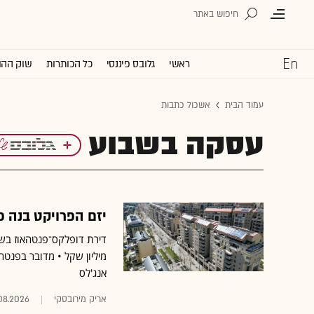
ראשי
גלובס פיננסי
כל הכותרות
שוק ההו
עמוד הבית
אשכול כתבות
עסקה בשבוע
יזם הפרויקט בנה פ
מיליון שקל • מדובר בפנטה
אנג'לס
אריק מירובסקי
08.2026