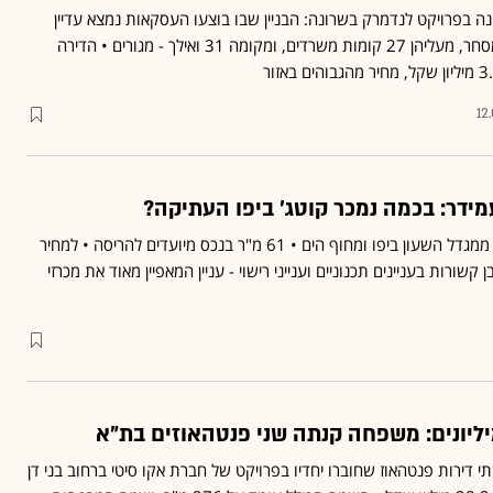
ה בפרויקט לנדמרק בשרונה: הבניין שבו בוצעו העסקאות נמצא עדיין
בבנייה ויכלול שתי קומות מסחר, מעליהן 27 קומות משרדים, ומקומה 31 ואילך - מגורים • הדירה
12
ידר: בכמה נמכר קוטג' ביפו העתיקה?
הנכס נמצא במרחק הליכה ממגדל השעון ביפו ומחוף הים • 61 מ"ר בנכס מיועדים להריסה • למחיר
קשורות בעניינים תכנוניים וענייני רישוי - עניין המאפיין מאוד את מכרזי
יליונים: משפחה קנתה שני פנטהאוזים בת"א
דירות פנטהאוז שחוברו יחדיו בפרויקט של חברת אקו סיטי ברחוב בני דן