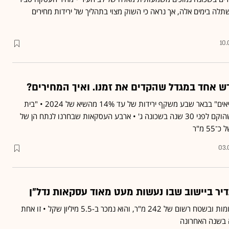
לה בימים אלה, אך נראה כי השוק מצוי בתהליך של ירידות מחירים
10.
ניתוח 4 עסקאות ב"בית שיאים" בבאר שבע משקף ירידות של עד 14% מהשיא של 2024 • "בית
שיאים" הוא מגדל מגורים שהוקם לפני 30 שנה בשכונה ג' • ארבע העסקאות שבחרנו לנתח הן של
 מ"ר
03.
דיר ביישוב שבו נעשות מעט מאוד עסקאות נדל״ן
לבית יש 8 חדרים ב־2.5 קומות ובשטח רשום של 242 מ"ר, והוא נמכר ב-5.5 מיליון שקל • זו אחת
 בשנה האחרונה