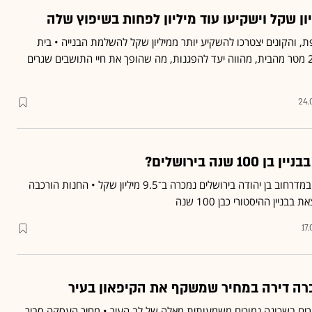
 והקונים יצטרכו להשקיע יותר ממיליון שקל להשלמת הבנייה • בית
ראש הממשלה, שמצוי 250 מטר מהבית, מהווה יעד להפגנות, מה שהופך את חיי התושבים שגרים
24.
 שנה בירושלים?
חנות בשטח של 129 מ"ר במדרחוב בן יהודה בירושלים נמכרה ב־9.5 מיליון שקל • החנות הורכבה
ניין ההיסטורי כבן 100 שנה
17
רה דירה במחיר שמשקף את הקיפאון בעיר
ים, והמחירים בשכונה נמוכים משמעותית מאלה של לב העיר • מחיר העסקה סביר