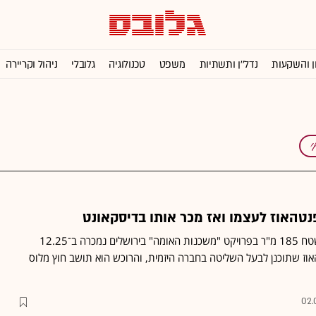
ן והשקעות
נדל''ן ותשתיות
משפט
טכנולוגיה
גלובלי
ניהול וקריירה
נטהאוז לעצמו ואז מכר אותו בדיסקאונט
דירת דופלקס־פנטהאוז בשטח 185 מ"ר בפרויקט "משכנות האומה" בירושלים נמכרה ב־12.25
אוז שתוכנן לבעל השליטה בחברה היזמית, והרוכש הוא תושב חוץ מלוס
02.