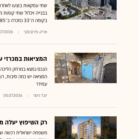
שתי עסקאות בוצעו לאחרונ
בקומה ה־33 נמכרה ב־3.85 מיליון שקל, מחיר מהגבוהים באזור
אריק מירובסקי
.07.2026
המציאות במכרזי עמ
המציאה יש כמה סיבות, רובן 
עמידר
יובל ניסני
05.07.2026
רק השיפוץ יעלה מ
משפחה ישראלית רכשה שתי 