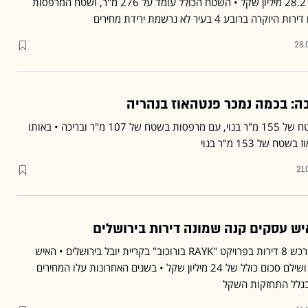
בתל אביב, במחיר כולל של 28.2 מיליון שקל • השטח הכולל עומד על 276 מ"ר, ושטח המרפסות
28.
ה: בכמה נמכר פנטהאוז בנהריה
הפנטהאוז בן 5 חדרים בשטח של 155 מ"ר בנוי, עם מרפסות בשטח של 107 מ"ר ובריכה • באותו
 של 153 מ"ר בנוי
21
איש עסקים ישראלי צרפתי רכש 8 דירות בפרויקט "RAYK בורוכוב" בקריית יובל בירושלים • האיש
רכש את הדירות להשקעה ושילם סכום כולל של 24 מיליון שקל • בשנים האחרונות עלו המחירים
בגלל התחזקות השקל