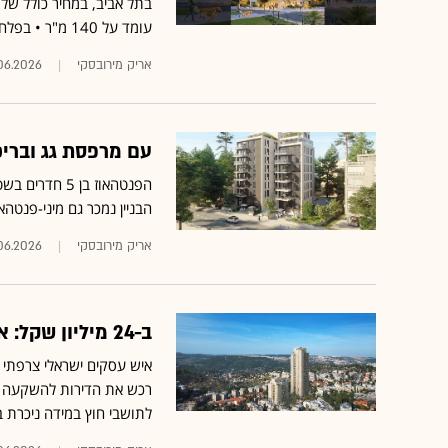
עומד על 140 מ"ר • בפלח דירות היוקרה ברובע 4 בעיר לא נרשמת ירידת מחירים
אריק מירובסקי
06.2026
עם מרפסת גג ובריכ
הבניין נמכר גם מיני-פנטהאוז בשטח
אריק מירובסקי
.06.2026
ב-24 מיליון שקל: איש עסקים קנה שמונה דירות בירושלים
לתושבי חוץ במידה ניכרת 