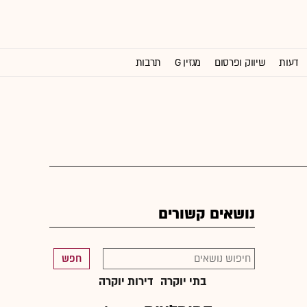
דעות
שיווק ופרסום
מגזין G
תרבות
וול סטריט ג'ורנל
נושאים קשורים
חפש
בתי יוקרה
דירות יוקרה