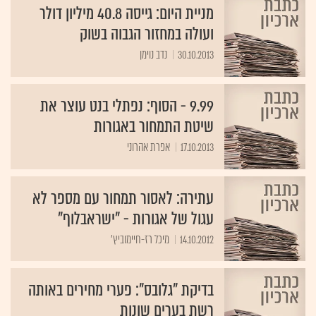
מניית היום: גייסה 40.8 מיליון דולר
ועולה במחזור הגבוה בשוק
30.10.2013
נדב נוימן
9.99 - הסוף: נפתלי בנט עוצר את
שיטת התמחור באגורות
17.10.2013
אפרת אהרוני
עתירה: לאסור תמחור עם מספר לא
עגול של אגורות - "ישראבלוף"
14.10.2012
מיכל רז-חיימוביץ'
בדיקת "גלובס": פערי מחירים באותה
רשת בערים שונות