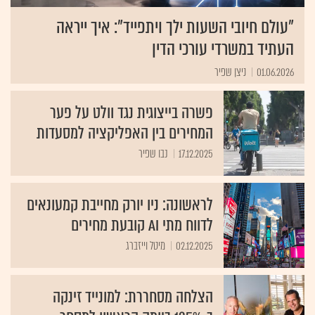
"עולם חיובי השעות ילך ויתפייד": איך ייראה
העתיד במשרדי עורכי הדין
01.06.2026
ניצן שפיר
פשרה בייצוגית נגד וולט על פער
המחירים בין האפליקציה למסעדות
17.12.2025
נבו שפיר
לראשונה: ניו יורק מחייבת קמעונאים
לדווח מתי AI קובעת מחירים
02.12.2025
מיטל וייזברג
הצלחה מסחררת: למונייד זינקה