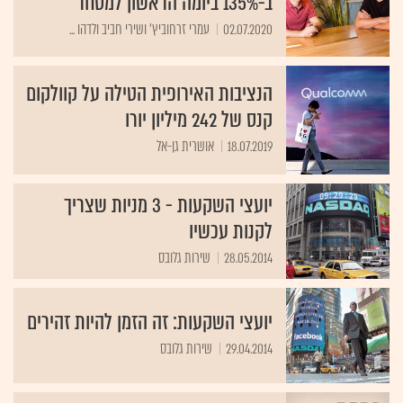
ב-135% ביומה הראשון למסחר
02.07.2020
עמרי זרחוביץ' ושירי חביב ולדהו ...
הנציבות האירופית הטילה על קוולקום
קנס של 242 מיליון יורו
18.07.2019
אושרית גן-אל
יועצי השקעות - 3 מניות שצריך
לקנות עכשיו
28.05.2014
שירות גלובס
יועצי השקעות: זה הזמן להיות זהירים
29.04.2014
שירות גלובס