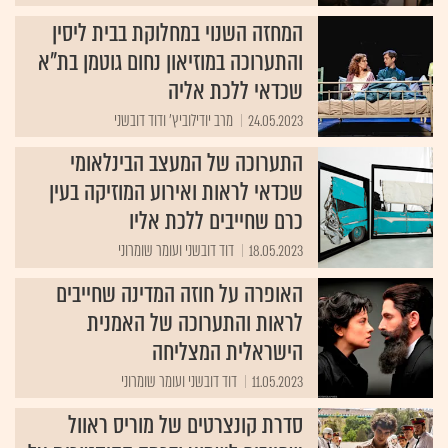
המחזה השנוי במחלוקת בבית ליסין
והתערוכה במוזיאון נחום גוטמן בת"א
שכדאי ללכת אליה
24.05.2023
מרב יודילוביץ' ודוד דובשני
התערוכה של המעצב הבינלאומי
שכדאי לראות ואירוע המוזיקה בעין
כרם שחייבים ללכת אליו
18.05.2023
דוד דובשני ועומר שומרוני
האופרה על חוזה המדינה שחייבים
לראות והתערוכה של האמנית
הישראלית המצליחה
11.05.2023
דוד דובשני ועומר שומרוני
סדרת קונצרטים של מוריס ראוול