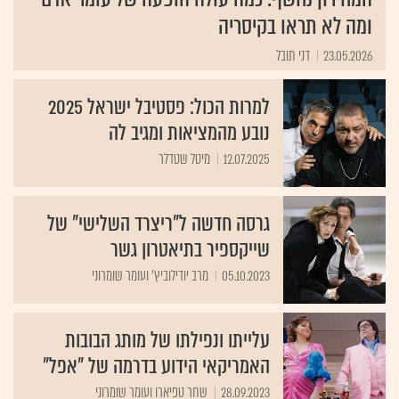
ומה לא תראו בקיסריה
23.05.2026
דני תובל
למרות הכול: פסטיבל ישראל 2025
נובע מהמציאות ומגיב לה
12.07.2025
מיטל שטדלר
גרסה חדשה ל"ריצרד השלישי" של
שייקספיר בתיאטרון גשר
05.10.2023
מרב יודילוביץ' ועומר שומרוני
עלייתו ונפילתו של מותג הבובות
האמריקאי הידוע בדרמה של "אפל"
28.09.2023
שחר טפיארו ועומר שומרוני