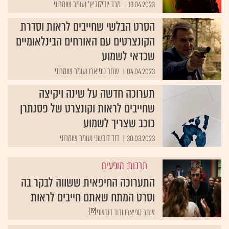
13.04.2023
מרב יודילוביץ' ועומר שומרוני
הסרט הבלשי שחייבים לראות וסדרת
הקונצרטים עם האורחים הבינלאומיים
שכדאי לשמוע
04.04.2023
שחר טפיארו ועומר שומרוני
תערוכה חדשה על שינה ויקיצה
שחייבים לראות וקונצרט של פסנתרן
כוכב שצריך לשמוע
30.03.2023
דוד דובשני ועומר שומרוני
תרבות: מופעים
התערוכה החיפאית ששווה לבקר בה
וסרט המתח שאתם חייבים לראות
{19}
שחר טפיארו ודוד דובשני