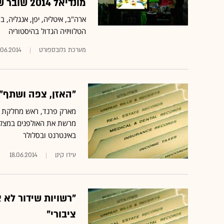
מונדיאל 2014 שובר שיאי צפייה טלוויזיונים בכל העולם
ארה"ב, איטליה, יפן, אנגליה, 
הטלוויזיה הגדול בהיסטוריה
מערכת גלובספורט
.06.2014
"האזן, צפה ושתף"
מרשת את האולפנים במצלמו
באינטרנט ובסלולר
עידו קינן
18.06.2014
"רשויות שידור לא צ
ציבורי"