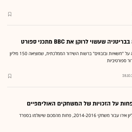
יה שעשוי לרוקן את BBC מתכני ספורט
ביקורת של ממשלת אנגליה על "חשאיות ובזבוזים" ברשות השידור הממלכתית, שמוציאה 150 מיליון
ור ספורטיביות
28.10
חות על הזכויות של המשחקים האולימפיים
רשת BBC תוציא 71.6 מיליון אירו עבור משחקי 2014-2016, פחות מהסכום שישלמו בספרד