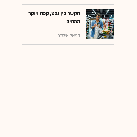
הקשר בין נפט, קפה ויוקר
המחיה
דניאל איסלר