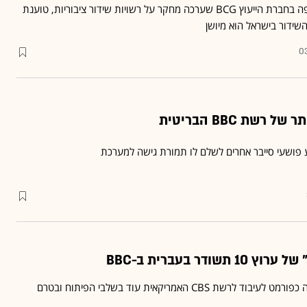
אנטונלה מיי פוכטלר, שותפה בחברת הייעוץ BCG שערכה מחקר על רשויות שידור ציבוריות, טוענת
שידור בישראל הוא מיושן
03
שת BBC הבריטית
ע פושעי סייבר אחרים לשלם לו תמורת גישה למערכת
ודר בעברית ב-BBC
מכירה זו מצטרפת למכירתה כפורמט לעיבוד לרשת CBS האמריקאית עוד בשלבי הפיתוח ובטרם