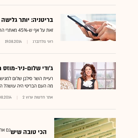
בריטניה: יותר גלישה
זאת על אף ש-45% מאתרי התוכן הבריטיים עדיין לא התאימו את האתר שלהם לגלישה מהמובייל
19.08.2014
ג'ודי שלום-ניר-מוזס מנסה להסבי
רעיית השר סילבן שלום למגיש הב
מה העם הבריטי היה עושה? הו
אתר חדשות ערוץ 2
08.2014
גם אחרי 30 שנה מאז צולמה, "המלון של פולטי" ע
הכי טובה שיש