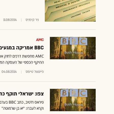
ניר קיפניס
11.08.2014
AMC
BBC אמריקה במגעים למכירת 50% מהמניות לקבוצת AMC
ההיקף הכספי של העסקה המ
פייננשל טיימס
04.08.2014
צפו: ישראלי תוקף כתב BBC בגבול רצועת עזה בשיד
פיראס ח
וקרא לעברו: "יא בן שרמוטה"