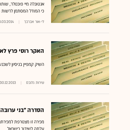
כי המודל המסתמן לרשות ה
לי-אור אברבך
.03.2014
האקר רוסי פרץ לאתר של ר
השיק קמפיין בניסיון לשכנ
שירות גלובס
30.12.2013
הסדרה "בני ערובה" של ערוץ 10 תש
עלתה לשידור בישראל