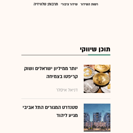
תרבות: טלוויזיה
רשות השידור
שידור ציבורי
תוכן שיווקי
יותר ממיליון ישראלים ושוק
קריפטו בצמיחה
דניאל איסלר
סטנדרט המגורים התל אביבי
מגיע ליהוד