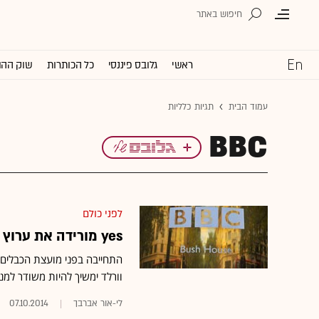
ראשי
גלובס פיננסי
כל הכותרות
שוק ההו
עמוד הבית
תגיות כלליות
BBC
לפני כולם
yes מורידה את ערוץ BBC וורלד: שביעות-רצון נמוכה
וורלד ימשיך להיות משודר למנו
לי-אור אברבך
07.10.2014