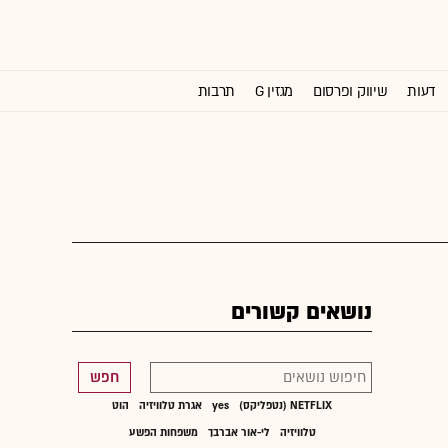
דעות
שיווק ופרסום
מגזין G
תרבות
וול סטריט ג'ורנל
נושאים קשורים
חפש
NETFLIX (נטפליקס)
yes
אגרת טלוויזיה
הוט
טלוויזיה
לי-אור אברבך
משפחות הפשע