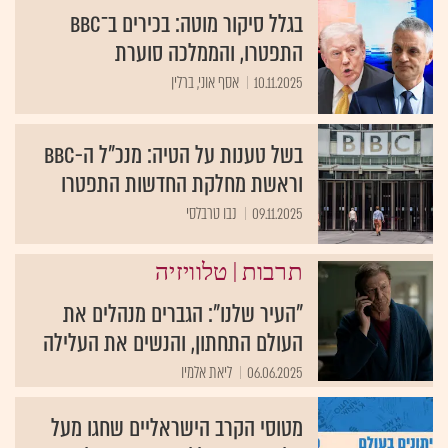
בגלל סיקור מוטה: בכירים ב־BBC
התפטרו, והממלכה סוערת
10.11.2025
אסף אוני, ברלין
בשל טענות על הטיה: מנכ"ל ה-BBC
וראשת מחלקת החדשות התפטרו
09.11.2025
נבו טרבלסי
|
תרבות
טלוויזיה
"העיר שלנו": הגברים מנהלים את
העולם התחתון, והנשים את העלילה
06.06.2025
ליאת אלמיו
מטוסי הקרב הישראליים שחגו מעל