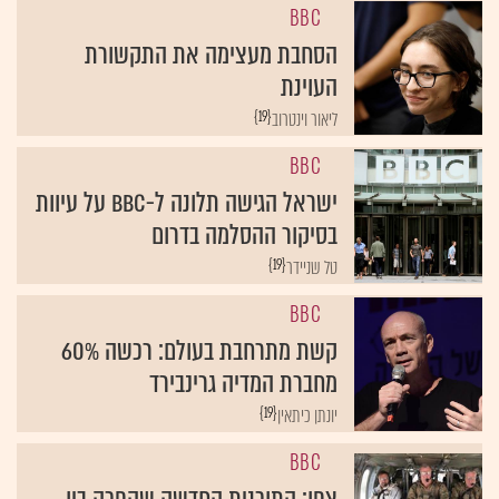
BBC
הסחבת מעצימה את התקשורת
העוינת
{19}
ליאור וינטרוב
BBC
ישראל הגישה תלונה ל-BBC על עיוות
בסיקור ההסלמה בדרום
{19}
טל שניידר
BBC
קשת מתרחבת בעולם: רכשה 60%
מחברת המדיה גרינבירד
{19}
יונתן כיתאין
BBC