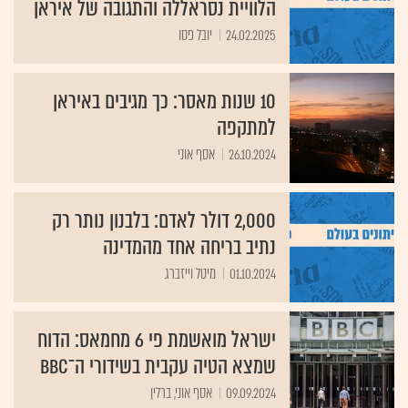
הלוויית נסראללה והתגובה של איראן
24.02.2025
יובל פסו
10 שנות מאסר: כך מגיבים באיראן
למתקפה
26.10.2024
אסף אוני
2,000 דולר לאדם: בלבנון נותר רק
נתיב בריחה אחד מהמדינה
01.10.2024
מיטל וייזברג
ישראל מואשמת פי 6 מחמאס: הדוח
שמצא הטיה עקבית בשידורי ה־BBC
09.09.2024
אסף אוני, ברלין