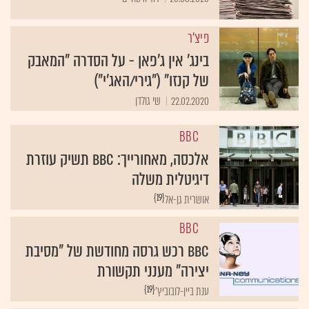
פיצ'ר
בינג' אין ג'פאן - על הסדרה "המאבק
של קנזו" ("גירי/האג'י")
22.02.2020
שי גולדן
BBC
אלכסה, מאחורייך: BBC תשיק עוזרת
דיגיטלית משלה
{19}
אושרית גן-אל
BBC
BBC רכש גרסה מחודשת של "מסיבת
יצירה" מענני תקשורת
{19}
ענת ביין-לובוביץ'