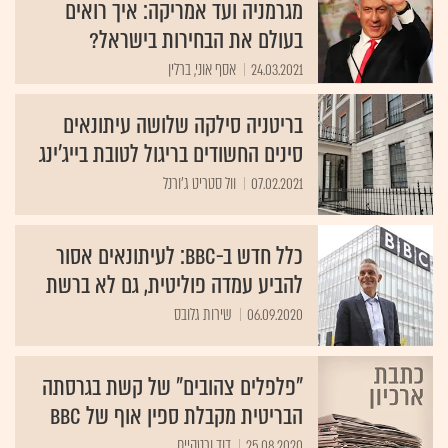
מגרמניה ועד אמריקה: איך רואים
בעולם את הבחירות בישראל?
24.03.2021
אסף אוני, ברלין
בריטניה סילקה שלושה עיתונאים
סינים החשודים בריגול לטובת בייג'ינג
07.02.2021
וול סטריט ג'ורנל
כלל חדש ב-BBC: לעיתונאים אסור
להביע עמדה פוליטית, גם לא ברשת
06.09.2020
שירות גלובס
"פלפלים צהובים" של קשת בגרסתה
הבריטית מקבלת ספין אוף של BBC
25.08.2020
דוד ורטהיים