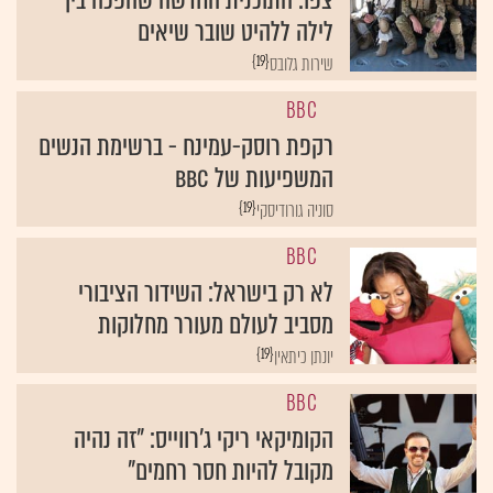
צפו: התוכנית החדשה שהפכה בין
לילה ללהיט שובר שיאים
{19}
שירות גלובס
BBC
רקפת רוסק-עמינח - ברשימת הנשים
המשפיעות של BBC
{19}
סוניה גורודיסקי
BBC
לא רק בישראל: השידור הציבורי
מסביב לעולם מעורר מחלוקות
{19}
יונתן כיתאין
BBC
הקומיקאי ריקי ג'רווייס: "זה נהיה
מקובל להיות חסר רחמים"