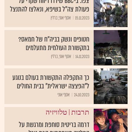
צפו: ב-BBC שידרו דיווח שקרי על
פעולת צה"ל בשיפא, ונאלצו להתנצל
15.11.2023
אסף אוני, ברלין
חטופים ונשק בביה"ח של חמאס?
בתקשורת העולמית מתעלמים
14.11.2023
אסף אוני, ברלין
כך התקפלה התקשורת בעולם בנוגע
ל"הפצצה ישראלית" בבית החולים
24.10.2023
אסף אוני
|
תרבות
טלוויזיה
דרמה בריטית סוחפת ומרגשת על