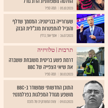
החלטה משפחתית הרת גורל
05.10.2023
תמה ספיר
שערורייה בבריטניה: המסמך שדלף
והוביל להתפטרות מנכ"לית הבנק
26.07.2023
אסף אוני, ברלין
|
תרבות
טלוויזיה
דרמת פשע בריטית משובחת ששברה
את שיאי הצפייה של BBC
30.03.2023
תמה ספיר
התוכן החדשותי שמשודר ב-BBC
מושפע מגודל המפלגות בפרלמנט?
09.03.2023
צוות המשרוקית של גלובס