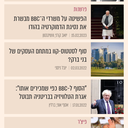
פרשנות
הפשיטה על משרדי ה־BBC מבשרת
את נסיגת הדמוקרטיה בהודו
15.02.2023
יואב קרני, וושינגטון
סוף לסטטוס-קוו במתחם העסקים של
בני ברק?
02.03.2022
יובל ניסני
"הסוף ל-BBC כפי שמכירים אותו":
אגרת הטלוויזיה בבריטניה תבוטל
17.01.2022
אסף אוני, ברלין
פיצ'ר