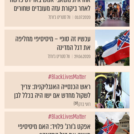
לאחר ביקורת עזה מעובדים שחורים
01.07.2020
וול סטריט ג'ורנל
עכשיו זה סופי – מיסיסיפי מחליפה
את דגל המדינה
29.06.2020
וול סטריט ג'ורנל
BlackLivesMatter#
ראש הכנסייה האנגליקנית: צריך
לשקול מחדש אם ישו היה בכלל לבן
{19}
רועי ברק
BlackLivesMatter#
אפקט ג'ורג' פלויד: האם מיסיסיפי