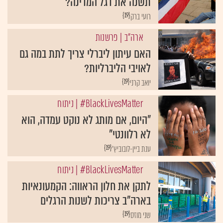
תשנה את דגל המדינה?
{19}
רועי ברק
ארה"ב
| פרשנות
האם עיתון ליברלי צריך לתת במה גם
לאויבי הליברליות?
{19}
יואב קרני
BlackLivesMatter#
| ניתוח
"היום, אם מותג לא נוקט עמדה, הוא
לא רלוונטי"
{19}
ענת ביין-לובוביץ'
BlackLivesMatter#
| ניתוח
לתקן את חלון הראווה: הקמעונאיות
בארה"ב צריכות לשנות הרגלים
{19}
שני מוזס