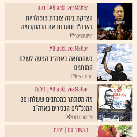
BlackLivesMatter#
| דעה
הצדקת ביזה צוברת פופולריות
בארה"ב ומסכנת את הדמוקרטיה
{19}
דריה שלייפר
BlackLivesMatter#
כשהמחאה בארה"ב הגיעה לעולם
המותגים
{19}
דוד ורטהיים
BlackLivesMatter#
| ניתוח
מה מסתתר במכתבים ששלחו 35
המנכ"לים הבכירים בארה"ב
{19}
וול סטריט ג'ורנל
המשבריסט
| ניתוח