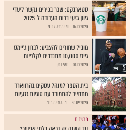
סטארבקס: שכר בכירים נקשר ליעדי
גיוון גזעי בכוח העבודה ל-2025
15.10.2020
וול סטריט ג'ורנל
מוביל שחורים להצביע: לברון ג'יימס
גייס 10,000 מתנדבים לקלפיות
01.10.2020
רועי ברק
בית הספר למנהל עסקים בהרווארד
מתחייב להתמודד עם סוגיות גזעיות
30.09.2020
וול סטריט ג'ורנל
פרשנות
עד השנה זה נראה בלתי אפשרי: