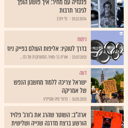
פנטזיה עם מחיר: איך פושע הופך
לגיבור תרבות
20.12.2024
גלי וינרב
ניתוח
בדרך לטוקיו: אליפות העולם בפייק ניוז
23.07.2021
אוריה בר-מאיר, המשרוקית של גלו ...
דעה
ישראל צריכה ללמוד מחשבון הנפש
של אמריקה
31.05.2021
פרופ' מיה שטייניץ
ארה"ב: השוטר שהרג את ג'ורג' פלויד
הורשע ברצח מדרגה שנייה ושלישית