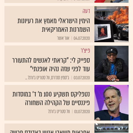
דעה
הימין הישראלי מאמץ את רעיונות
השמרנות האמריקאית
04.07.2020
אור אשר
פיצ'ר
ספייק לי: "קראתי לאנשים להתעורר
עוד לפני שזה נהיה אופנתי"
03.07.2020
ג'סמין סנדרס, וול סטריט ג'ורנל ...
נטפליקס תשקיע 100 מ' ד' במוסדות
פיננסיים של הקהילה השחורה
01.07.2020
וול סטריט ג'ורנל
אחראית משאבי אנוש באדידס פרשה