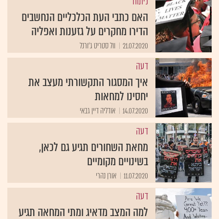
ניתוח
האם כתבי העת הכלכליים הנחשבים
הדירו מחקרים על גזענות ואפליה
21.07.2020
וול סטריט ג'ורנל
דעה
איך המסגור התקשורתי מעצב את
יחסינו למחאות
14.07.2020
אודליה דיין גבאי
דעה
מחאת השחורים תגיע גם לכאן,
בשינויים מקומיים
11.07.2020
אורן נהרי
דעה
למה המצב מדאיג ומתי המחאה תגיע