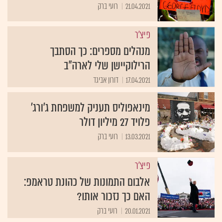
21.04.2021
רועי ברק
פיצ'ר
מנהלים מספרים: כך הסתבך
הרילוקיישן שלי לארה"ב
17.04.2021
דורון אביגד
מינאפוליס תעניק למשפחת ג'ורג'
פלויד 27 מיליון דולר
13.03.2021
רועי ברק
פיצ'ר
אלבום התמונות של כהונת טראמפ:
האם כך נזכור אותו?
20.01.2021
רועי ברק