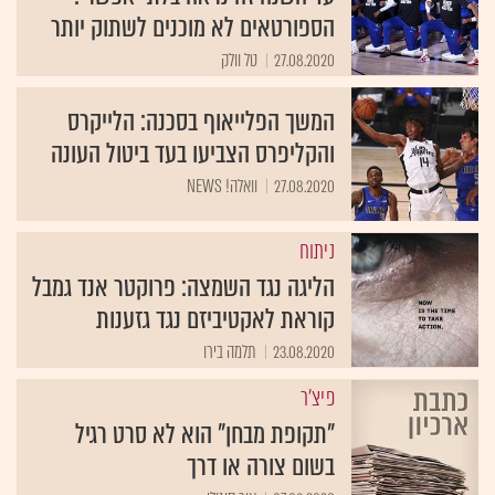
הספורטאים לא מוכנים לשתוק יותר
27.08.2020
טל וולק
המשך הפלייאוף בסכנה: הלייקרס
והקליפרס הצביעו בעד ביטול העונה
27.08.2020
וואלה! NEWS
ניתוח
הליגה נגד השמצה: פרוקטר אנד גמבל
קוראת לאקטיביזם נגד גזענות
23.08.2020
תלמה בירו
פיצ'ר
"תקופת מבחן" הוא לא סרט רגיל
בשום צורה או דרך