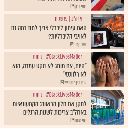
{19}
רועי ברק
ארה"ב
| פרשנות
האם עיתון ליברלי צריך לתת במה גם
לאויבי הליברליות?
{19}
יואב קרני
BlackLivesMatter#
| ניתוח
"היום, אם מותג לא נוקט עמדה, הוא
לא רלוונטי"
{19}
ענת ביין-לובוביץ'
BlackLivesMatter#
| ניתוח
לתקן את חלון הראווה: הקמעונאיות
בארה"ב צריכות לשנות הרגלים
{19}
שני מוזס