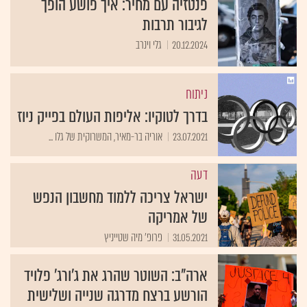
פנטזיה עם מחיר: איך פושע הופך
לגיבור תרבות
20.12.2024
גלי וינרב
ניתוח
בדרך לטוקיו: אליפות העולם בפייק ניוז
23.07.2021
אוריה בר-מאיר, המשרוקית של גלו ...
דעה
ישראל צריכה ללמוד מחשבון הנפש
של אמריקה
31.05.2021
פרופ' מיה שטייניץ
ארה"ב: השוטר שהרג את ג'ורג' פלויד
הורשע ברצח מדרגה שנייה ושלישית