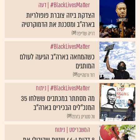
BlackLivesMatter#
| דעה
הצדקת ביזה צוברת פופולריות
בארה"ב ומסכנת את הדמוקרטיה
{19}
דריה שלייפר
BlackLivesMatter#
כשהמחאה בארה"ב הגיעה לעולם
המותגים
{19}
דוד ורטהיים
BlackLivesMatter#
| ניתוח
מה מסתתר במכתבים ששלחו 35
המנכ"לים הבכירים בארה"ב
{19}
וול סטריט ג'ורנל
המשבריסט
| ניתוח
8 דקות ו-46 שניות שהובילו את