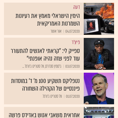
דעה
הימין הישראלי מאמץ את רעיונות
השמרנות האמריקאית
04.07.2020
אור אשר
פיצ'ר
ספייק לי: "קראתי לאנשים להתעורר
עוד לפני שזה נהיה אופנתי"
03.07.2020
ג'סמין סנדרס, וול סטריט ג'ורנל ...
נטפליקס תשקיע 100 מ' ד' במוסדות
פיננסיים של הקהילה השחורה
01.07.2020
וול סטריט ג'ורנל
אחראית משאבי אנוש באדידס פרשה