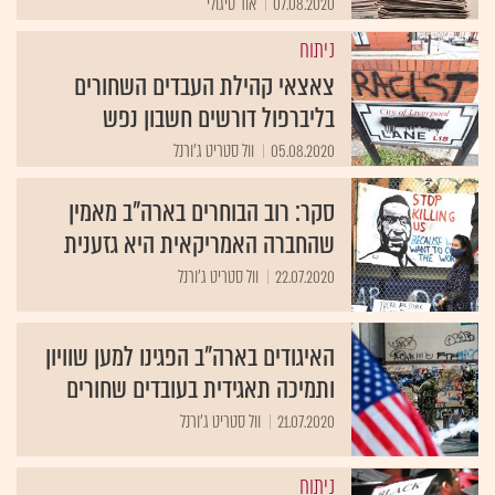
07.08.2020
אור סיגולי
ניתוח
צאצאי קהילת העבדים השחורים
בליברפול דורשים חשבון נפש
05.08.2020
וול סטריט ג'ורנל
סקר: רוב הבוחרים בארה"ב מאמין
שהחברה האמריקאית היא גזענית
22.07.2020
וול סטריט ג'ורנל
האיגודים בארה"ב הפגינו למען שוויון
ותמיכה תאגידית בעובדים שחורים
21.07.2020
וול סטריט ג'ורנל
ניתוח