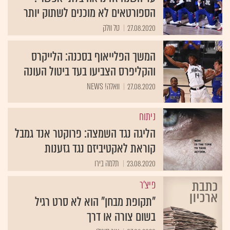
הספורטאים לא מוכנים לשתוק יותר
27.08.2020
טל וולק
המשך הפלייאוף בסכנה: הלייקרס
והקליפרס הצביעו בעד ביטול העונה
27.08.2020
וואלה! NEWS
ניתוח
הליגה נגד השמצה: פרוקטר אנד גמבל
קוראת לאקטיביזם נגד גזענות
23.08.2020
תלמה בירו
פיצ'ר
"תקופת מבחן" הוא לא סרט רגיל
בשום צורה או דרך