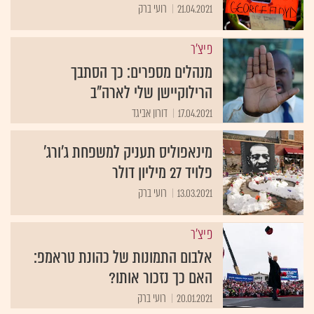
21.04.2021
רועי ברק
פיצ'ר
מנהלים מספרים: כך הסתבך
הרילוקיישן שלי לארה"ב
17.04.2021
דורון אביגד
מינאפוליס תעניק למשפחת ג'ורג'
פלויד 27 מיליון דולר
13.03.2021
רועי ברק
פיצ'ר
אלבום התמונות של כהונת טראמפ:
האם כך נזכור אותו?
20.01.2021
רועי ברק