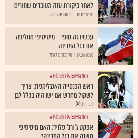
לאחר ביקורת עזה מעובדים שחורים
01.07.2020
וול סטריט ג'ורנל
עכשיו זה סופי – מיסיסיפי מחליפה
את דגל המדינה
29.06.2020
וול סטריט ג'ורנל
BlackLivesMatter#
ראש הכנסייה האנגליקנית: צריך
לשקול מחדש אם ישו היה בכלל לבן
{19}
רועי ברק
BlackLivesMatter#
אפקט ג'ורג' פלויד: האם מיסיסיפי
תשנה את דגל המדינה?