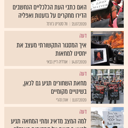
האם כתבי העת הכלכליים הנחשבים
הדירו מחקרים על גזענות ואפליה
21.07.2020
וול סטריט ג'ורנל
דעה
איך המסגור התקשורתי מעצב את
יחסינו למחאות
14.07.2020
אודליה דיין גבאי
דעה
מחאת השחורים תגיע גם לכאן,
בשינויים מקומיים
11.07.2020
אורן נהרי
דעה
למה המצב מדאיג ומתי המחאה תגיע