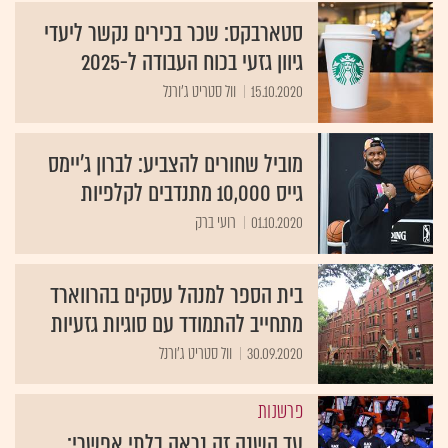
סטארבקס: שכר בכירים נקשר ליעדי
גיוון גזעי בכוח העבודה ל-2025
15.10.2020
וול סטריט ג'ורנל
מוביל שחורים להצביע: לברון ג'יימס
גייס 10,000 מתנדבים לקלפיות
01.10.2020
רועי ברק
בית הספר למנהל עסקים בהרווארד
מתחייב להתמודד עם סוגיות גזעיות
30.09.2020
וול סטריט ג'ורנל
פרשנות
עד השנה זה נראה בלתי אפשרי: