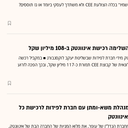
ולא משתדך לעסקי ביומד או גז תוססים?
 אינוונטק מידי חברת לפידות שבשליטת יעקב לוקסנבורג ■ במקביל רכשה
אינוונטק את פעילותה המלונאית של קבוצת CEE תמורת כ-117 מיליון שקל, ובכך הפכה לזרוע
פר מנהלת משא-ומתן עם חברת לפידות לרכישת כל
ינוונטק
מחברת הנדל"ן של עופר, את מלוא המניות של החברה הבת של אינוונטק,