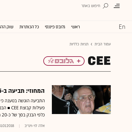
ראשי
גלובס פיננסי
כל הכותרות
שוק ההו
עמוד הבית
תגיות כלליות
CEE
המחוזי: תביעה ב-5 מיליון אירו נגד מנהלי עיזבונו של יולי עופר
פעילות 
כלפי הבנק בסך של כ-20 מיליון שקל
אלה לוי-וינריב
31.01.2018