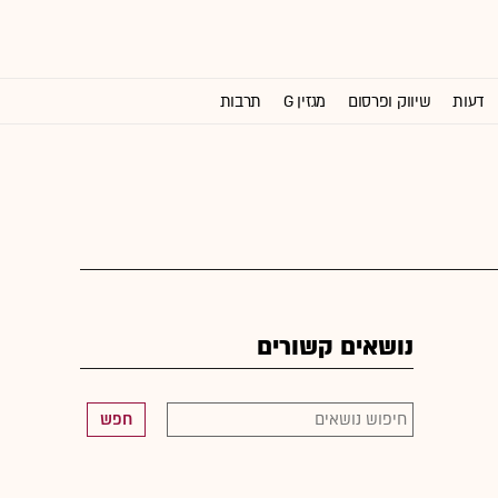
דעות
שיווק ופרסום
מגזין G
תרבות
וול סטריט ג'ורנל
נושאים קשורים
חפש