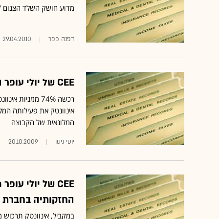
מדוע חושק השלד הצנום 'שמיר' בכלה הצולעת CEE 
דפנה פפר
29.04.2010
CEE של יולי עופר השלימה רכישת אינוונטק ב-108 מיליון שקל
רכשה 74% ממניות
המלונאית של הקבוצה
יוסי ניסן
20.10.2009
CEE של יולי עו
החזקותיה בחברת א
במקביל, אינוונטק תרכוש 