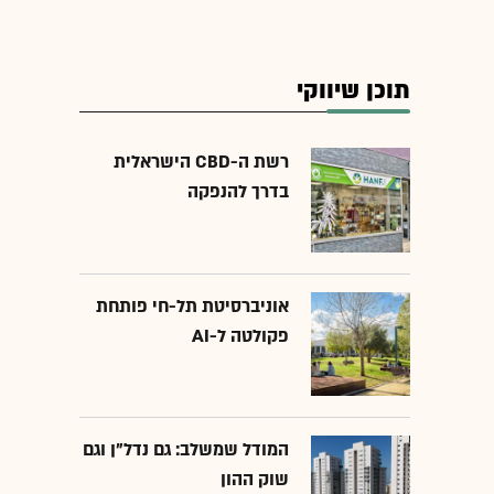
תוכן שיווקי
רשת ה-CBD הישראלית
בדרך להנפקה
אוניברסיטת תל-חי פותחת
פקולטה ל-AI
המודל שמשלב: גם נדל"ן וגם
שוק ההון