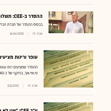
ההסדר ב-CEE: תשלום סמלי מחוב אג"ח של 125 מיליון שקל
בבסיס ההסדר של חברת הנדל"ן
אביב לוי
16.06.2015
עופר ורינות מציעים תספורת 60% ותרומ
ההסדר שמציעים רות עופר 
פי.איי.אץ', בהיקף של כ-40 מיליון שקל
אביב לוי
11.11.2012
יו"ר CEE: "אני לא רואה את הבעלים מכניס כסף לחברה"