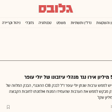
ן והשקעות
נדל''ן ותשתיות
משפט
טכנולוגיה
גלובלי
ניהול וקריירה
התביעה הוגשה בטענה כי יש לממש ערבות שנתן יולי עופר ז"ל לבנק CIB ההונגרי, הבנק המלווה של
קבוצת CEE ■ הבנק מבקש לממש את הערבות שהעמידו המנוח ואלמנתו לחובות הקבוצה