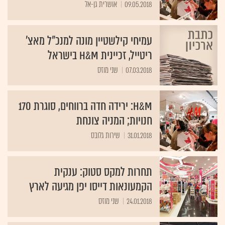
עמיחי קילשטיין מונה למנכ"ל מאצ'
ריטייל, זכיינית H&M בישראל
07.03.2018
שני מוזס
H&M: ירידה חדה ברווחים, סוגרת 170
חנויות; המניה צונחת
31.01.2018
שירות גלובס
תחרות למקס סטוק: ענקית
הקמעונאות דייסו יפן מגיעה לארץ
24.01.2018
שני מוזס
1,000 שקל מתנה לראשון בתור