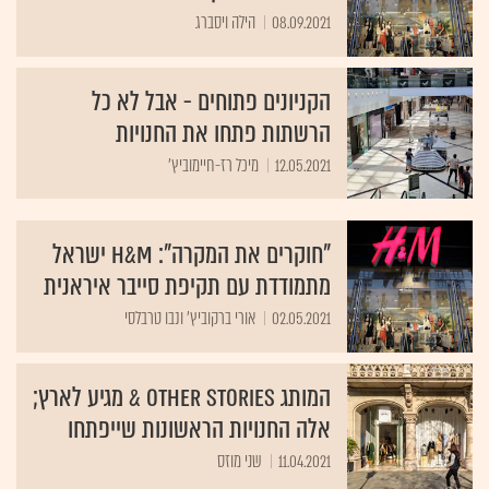
08.09.2021
הילה ויסברג
הקניונים פתוחים - אבל לא כל
הרשתות פתחו את החנויות
12.05.2021
מיכל רז-חיימוביץ'
"חוקרים את המקרה": H&M ישראל
מתמודדת עם תקיפת סייבר איראנית
02.05.2021
אורי ברקוביץ' ונבו טרבלסי
המותג Other Stories & מגיע לארץ;
אלה החנויות הראשונות שייפתחו
11.04.2021
שני מוזס