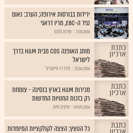
ירידות בבורסות אירופה; הערב: נאום
נגיד ה-EBC, מריו דראגי
17.10.2016
שירות גלובס
מותג האופנה COS מבית H&M בדרך
לישראל
22.06.2016
מיכל רז-חיימוביץ'
מכירות H&M בארץ בנסיגה - צומחת
רק בזכות החנויות החדשות
09.05.2016
אילנית חיות
כל הנוצץ: הצצה לקולקציות המיוחדות
שהושקו לקראת חג המולד