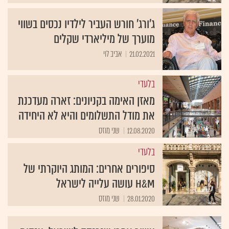
ג'ורג' חורש העביר לילדיו נכסים בשווי
מוערך של מיליארדי שקלים
21.02.2021
אביב לוי
בלעדי
מאזן האימה בקניונים: זארה מעדכנת
את מודל התשלומים והיא לא היחידה
12.08.2020
שני מוזס
בלעדי
סיפורים אחרים: המותג היוקרתי של
H&M עושה עלייה לישראל
28.01.2020
שני מוזס
עשור אחרי שנכנסה לישראל: ענקית