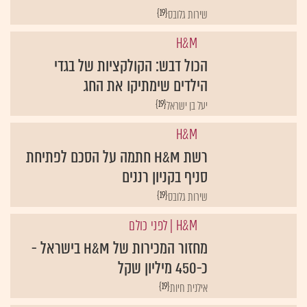
שירות גלובס
H&M
הכול דבש: הקולקציות של בגדי
הילדים שימתיקו את החג
{19}
יעל בן ישראל
H&M
רשת H&M חתמה על הסכם לפתיחת
סניף בקניון רננים
{19}
שירות גלובס
H&M
| לפני כולם
מחזור המכירות של H&M בישראל -
כ-450 מיליון שקל
{19}
אילנית חיות
H&M