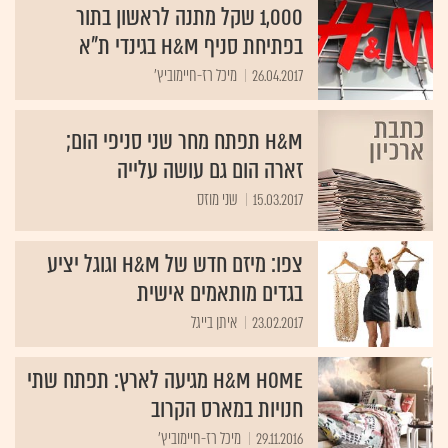
בפתיחת סניף H&M בגינדי ת"א
26.04.2017
מיכל רז-חיימוביץ'
H&M תפתח מחר שני סניפי הום;
זארה הום גם עושה עלייה
15.03.2017
שני מוזס
צפו: מיזם חדש של H&M וגוגל יציע
בגדים מותאמים אישית
23.02.2017
איתן בייגל
H&M HOME מגיעה לארץ: תפתח שתי
חנויות במארס הקרוב
29.11.2016
מיכל רז-חיימוביץ'