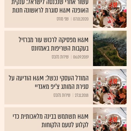
האופנה H&M סוגרת לראשונה חנות
07.01.2020
שני מוזס
H&M מפסיקה לרכוש עור מברזיל
בעקבות השריפות באמזונס
06.09.2019
שירות גלובס
המודל העסקי נכשל: H&M הודיעה על
סגירת המותג צ'יפ מאנדיי
27.11.2018
שירות גלובס
H&M תשתמש בבינה מלאכותית כדי
לקלוע לטעם הלקוחות
09.05.2018
אושרית גן-אל