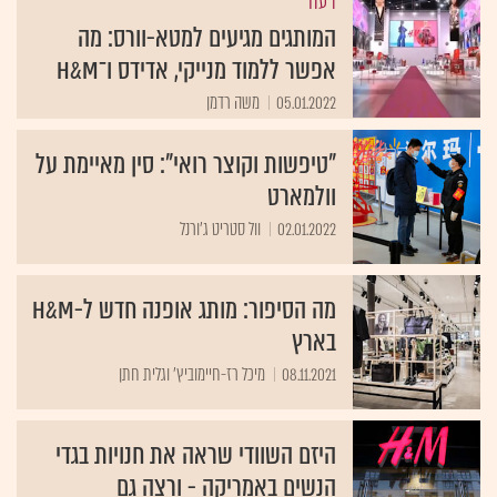
דעה
המותגים מגיעים למטא-וורס: מה
אפשר ללמוד מנייקי, אדידס ו־H&M
05.01.2022
משה רדמן
"טיפשות וקוצר רואי": סין מאיימת על
וולמארט
02.01.2022
וול סטריט ג'ורנל
מה הסיפור: מותג אופנה חדש ל-H&M
בארץ
08.11.2021
מיכל רז-חיימוביץ' וגלית חתן
היזם השוודי שראה את חנויות בגדי
הנשים באמריקה - ורצה גם