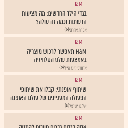
בגדי הילד החדשים: מה מציעות
הרשתות וכמה זה עולה?
{19}
אפרת אהרוני
H&M
H&M תאפשר לרכוש מוצריה
באמצעות שלט הטלוויזיה
{19}
אדוורטייזינג אייג'
H&M
שיתוף אופנתי: קבלו את שיתופי
הפעולה המעניינים של עולם האופנה
{19}
יעל בן ישראל
H&M
איזה בגדים גברים חייבים להחזיק