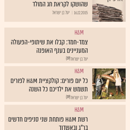
16.12.2015
יעל בן ישראל
H&M
צמד-חמד: קבלו את שיתופי-הפעולה
המעניינים בענף האופנה
{19}
יעל בן ישראל
H&M
כל יום פורים: קולקציית H&M לפורים
תשמש את ילדיכם כל השנה
{19}
יעל בן ישראל
H&M
רשת H&M פותחת שני סניפים חדשים
בר"ג ובאשדוד
{19}