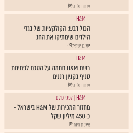
שירות גלובס
H&M
הכול דבש: הקולקציות של בגדי
הילדים שימתיקו את החג
{19}
יעל בן ישראל
H&M
רשת H&M חתמה על הסכם לפתיחת
סניף בקניון רננים
{19}
שירות גלובס
H&M
| לפני כולם
מחזור המכירות של H&M בישראל -
כ-450 מיליון שקל
{19}
אילנית חיות
H&M