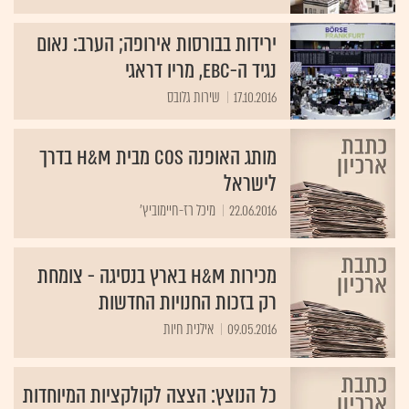
ירידות בבורסות אירופה; הערב: נאום
נגיד ה-EBC, מריו דראגי
17.10.2016
שירות גלובס
מותג האופנה COS מבית H&M בדרך
לישראל
22.06.2016
מיכל רז-חיימוביץ'
מכירות H&M בארץ בנסיגה - צומחת
רק בזכות החנויות החדשות
09.05.2016
אילנית חיות
כל הנוצץ: הצצה לקולקציות המיוחדות
שהושקו לקראת חג המולד