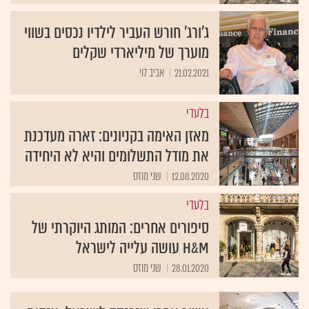
ג'ורג' חורש העביר לילדיו נכסים בשווי
מוערך של מיליארדי שקלים
21.02.2021
אביב לוי
בלעדי
מאזן האימה בקניונים: זארה מעדכנת
את מודל התשלומים והיא לא היחידה
12.08.2020
שני מוזס
בלעדי
סיפורים אחרים: המותג היוקרתי של
H&M עושה עלייה לישראל
28.01.2020
שני מוזס
עשור אחרי שנכנסה לישראל: ענקית