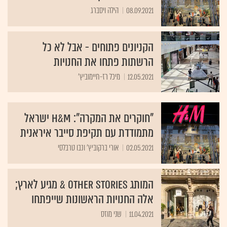
08.09.2021
הילה ויסברג
הקניונים פתוחים - אבל לא כל
הרשתות פתחו את החנויות
12.05.2021
מיכל רז-חיימוביץ'
"חוקרים את המקרה": H&M ישראל
מתמודדת עם תקיפת סייבר איראנית
02.05.2021
אורי ברקוביץ' ונבו טרבלסי
המותג Other Stories & מגיע לארץ;
אלה החנויות הראשונות שייפתחו
11.04.2021
שני מוזס