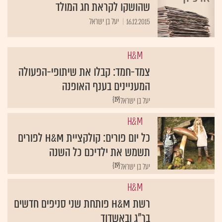
16.12.2015
יעל בן ישראל
H&M
צמד-חמד: קבלו את שיתופי-הפעולה
המעניינים בענף האופנה
{19}
יעל בן ישראל
H&M
כל יום פורים: קולקציית H&M לפורים
תשמש את ילדיכם כל השנה
{19}
יעל בן ישראל
H&M
רשת H&M פותחת שני סניפים חדשים
בר"ג ובאשדוד
{19}