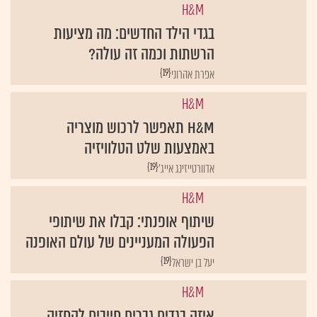
בגדי הילד החדשים: מה מציעות
הרשתות וכמה זה עולה?
{19}
אפרת אהרוני
H&M
H&M תאפשר לרכוש מוצריה
באמצעות שלט הטלוויזיה
{19}
אדוורטייזינג אייג'
H&M
שיתוף אופנתי: קבלו את שיתופי
הפעולה המעניינים של עולם האופנה
{19}
יעל בן ישראל
H&M
איזה בגדים גברים חייבים להחזיק