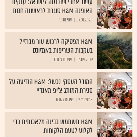
האופנה H&M סוגרת לראשונה חנות
07.01.2020
שני מוזס
H&M מפסיקה לרכוש עור מברזיל
בעקבות השריפות באמזונס
06.09.2019
שירות גלובס
המודל העסקי נכשל: H&M הודיעה על
סגירת המותג צ'יפ מאנדיי
27.11.2018
שירות גלובס
H&M תשתמש בבינה מלאכותית כדי
לקלוע לטעם הלקוחות
09.05.2018
אושרית גן-אל