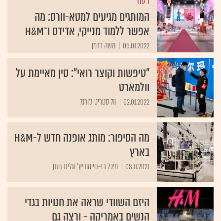
דעה
המותגים מגיעים למטא-וורס: מה
אפשר ללמוד מנייקי, אדידס ו־H&M
05.01.2022
משה רדמן
"טיפשות וקוצר רואי": סין מאיימת על
וולמארט
02.01.2022
וול סטריט ג'ורנל
מה הסיפור: מותג אופנה חדש ל-H&M
בארץ
08.11.2021
מיכל רז-חיימוביץ' וגלית חתן
היזם השוודי שראה את חנויות בגדי
הנשים באמריקה - ורצה גם