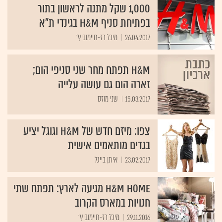
בפתיחת סניף H&M בגינדי ת"א
26.04.2017
מיכל רז-חיימוביץ'
H&M תפתח מחר שני סניפי הום;
זארה הום גם עושה עלייה
15.03.2017
שני מוזס
צפו: מיזם חדש של H&M וגוגל יציע
בגדים מותאמים אישית
23.02.2017
איתן בייגל
H&M HOME מגיעה לארץ: תפתח שתי
חנויות במארס הקרוב
29.11.2016
מיכל רז-חיימוביץ'