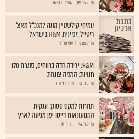
עמיחי קילשטיין מונה למנכ"ל מאצ'
ריטייל, זכיינית H&M בישראל
07.03.2018
שני מוזס
H&M: ירידה חדה ברווחים, סוגרת 170
חנויות; המניה צונחת
31.01.2018
שירות גלובס
תחרות למקס סטוק: ענקית
הקמעונאות דייסו יפן מגיעה לארץ
24.01.2018
שני מוזס
1,000 שקל מתנה לראשון בתור