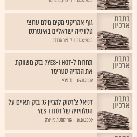
15.02.2010
גד פרץ, ברצלונה
גוף אמריקני מקים מיזם ערוצי
טלוויזיה ישראליים באינטרנט
07.02.2010
לי-אור אברבך
תחרות ל-HOT ו-yes? בזק משווקת
את המדיה סטרימר
04.11.2009
גד פרץ
דניאל צ'רטוק למגזין G: בזק תאיים על
הטלוויזיה של HOT ו-yes
18.10.2009
אורי לוונטר, ניו-יורק