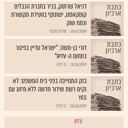
דניאל שרתוק, בכיר בחברת הכבלים
קומקאסט, ישתתף בוועידת תקשורת
ונתח שוק
09.07.2009
שירות גלובס‏
דורי בן-משה: "ישראל עדיין בפיגור
בתחום ה-IPTV"
30.06.2009
גד פרץ
בזק התחייבה בפני בית המשפט: לא
נקים רשת שידור חדשה ללא מיזוג עם
yes
08.06.2009
גד פרץ
IPTV