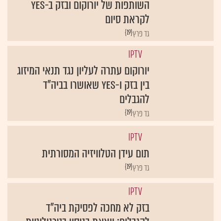
השותפות של יורוקום ובזק ב-yes
לקראת סיום
{19}
גד פרץ
IPTV
יורוקום עתרה לעליון נגד תנאי המיזוג
בין בזק ו-yes שאושרו בביה"ד
להגבלים
{19}
גד פרץ
IPTV
תום עידן הטלוויזיה המסורתית
{19}
גד פרץ
IPTV
בזק לא מחכה לפסיקת ביה"ד