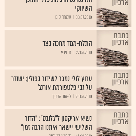
השיווקי
08.07.2010
שמחה סיגן
התלת-ממד מחכה בצד
22.06.2010
גד פרץ
ערוץ לולי נמכר לשידור בפולין; ישודר
על גבי פלטפורמת אורנג'
20.06.2010
לי-אור אברבך
נשיא אריקסון ל"גלובס": "הדור
השלישי יישאר איתנו הרבה זמן"