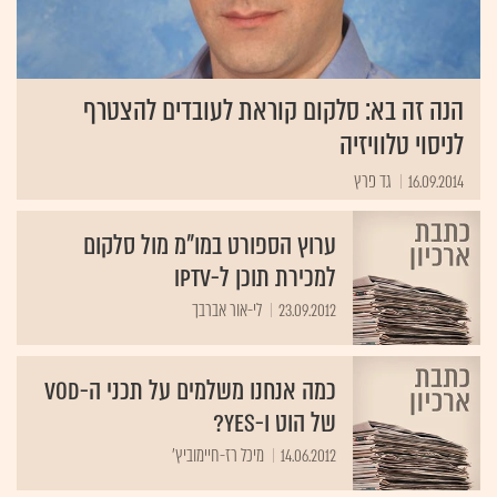
הנה זה בא: סלקום קוראת לעובדים להצטרף
לניסוי טלוויזיה
16.09.2014
גד פרץ
ערוץ הספורט במו"מ מול סלקום
למכירת תוכן ל-IPTV
23.09.2012
לי-אור אברבך
כמה אנחנו משלמים על תכני ה-VOD
של הוט ו-yes?
14.06.2012
מיכל רז-חיימוביץ'